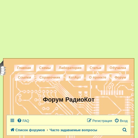
Главная
Схемы
Лаборатория
Статьи
Обучалка
Ссылки
Справочник
КотАрт
О проекте
Форум
Форум РадиоКот
FAQ
Регистрация
Вход
П
Список форумов
Часто задаваемые вопросы
о