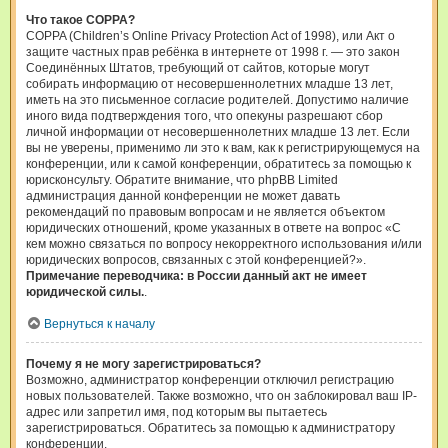
Что такое COPPA?
COPPA (Children’s Online Privacy Protection Act of 1998), или Акт о
защите частных прав ребёнка в интернете от 1998 г. — это закон
Соединённых Штатов, требующий от сайтов, которые могут
собирать информацию от несовершеннолетних младше 13 лет,
иметь на это письменное согласие родителей. Допустимо наличие
иного вида подтверждения того, что опекуны разрешают сбор
личной информации от несовершеннолетних младше 13 лет. Если
вы не уверены, применимо ли это к вам, как к регистрирующемуся на
конференции, или к самой конференции, обратитесь за помощью к
юрисконсульту. Обратите внимание, что phpBB Limited
администрация данной конференции не может давать
рекомендаций по правовым вопросам и не является объектом
юридических отношений, кроме указанных в ответе на вопрос «С
кем можно связаться по вопросу некорректного использования и/или
юридических вопросов, связанных с этой конференцией?».
Примечание переводчика: в России данный акт не имеет
юридической силы.
.
Вернуться к началу
Почему я не могу зарегистрироваться?
Возможно, администратор конференции отключил регистрацию
новых пользователей. Также возможно, что он заблокировал ваш IP-
адрес или запретил имя, под которым вы пытаетесь
зарегистрироваться. Обратитесь за помощью к администратору
конференции.