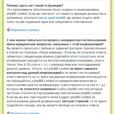
Почему здесь нет такой-то функции?
Это программное обеспечение было создано и лицензировано
phpBB Limited. Если вы считаете, что какая-то функция должна быть
добавлена, посетите
Центр идей phpBB
, где можно отдать свой
голос за уже поданные идеи или предложить собственные.
Вернуться к началу
С кем можно связаться по вопросу некорректного использования
и/или юридических вопросов, связанных с этой конференцией?
Вы можете связаться с любым из администраторов, перечисленных
в списке на странице «Наша команда». Если вы не получили ответа,
свяжитесь с владельцем домена (сделайте
whois lookup
) или, если
конференция находится на бесплатном домене (например, chat.ru,
Yahoo!, free.fr, f2s.com и т. п.), с руководством или техподдержкой
данного домена. Учтите, что phpBB Limited
не имеет никакого
контроля над данной конференцией
и не может нести никакой
ответственности за то, кем и как данная конференция используется.
Не обращайтесь к phpBB Limited по юридическим вопросам (о
приостановке работы конференции, ответственности за неё и т. д.),
которые
не относятся напрямую
к сайту phpBB.com или которые
частично относятся к программному обеспечению phpBB Limited.
Если же вы всё-таки пошлёте email в адрес phpBB Limited об
использовании данной конференции
третьей стороной
, то не ждите
подробного письма, или вы можете вообще не получить ответа.
Вернуться к началу