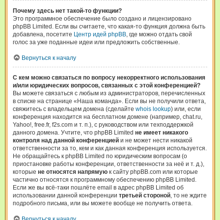
Почему здесь нет такой-то функции?
Это программное обеспечение было создано и лицензировано
phpBB Limited. Если вы считаете, что какая-то функция должна быть
добавлена, посетите
Центр идей phpBB
, где можно отдать свой
голос за уже поданные идеи или предложить собственные.
Вернуться к началу
С кем можно связаться по вопросу некорректного использования
и/или юридических вопросов, связанных с этой конференцией?
Вы можете связаться с любым из администраторов, перечисленных
в списке на странице «Наша команда». Если вы не получили ответа,
свяжитесь с владельцем домена (сделайте
whois lookup
) или, если
конференция находится на бесплатном домене (например, chat.ru,
Yahoo!, free.fr, f2s.com и т. п.), с руководством или техподдержкой
данного домена. Учтите, что phpBB Limited
не имеет никакого
контроля над данной конференцией
и не может нести никакой
ответственности за то, кем и как данная конференция используется.
Не обращайтесь к phpBB Limited по юридическим вопросам (о
приостановке работы конференции, ответственности за неё и т. д.),
которые
не относятся напрямую
к сайту phpBB.com или которые
частично относятся к программному обеспечению phpBB Limited.
Если же вы всё-таки пошлёте email в адрес phpBB Limited об
использовании данной конференции
третьей стороной
, то не ждите
подробного письма, или вы можете вообще не получить ответа.
Вернуться к началу