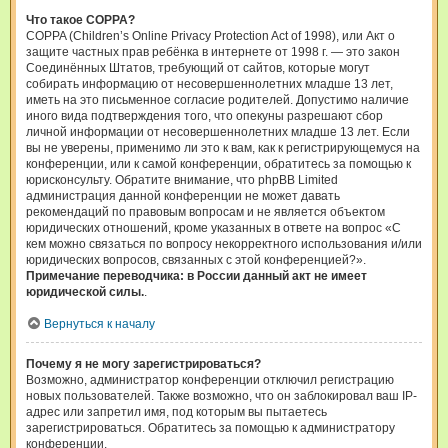
Что такое COPPA?
COPPA (Children’s Online Privacy Protection Act of 1998), или Акт о
защите частных прав ребёнка в интернете от 1998 г. — это закон
Соединённых Штатов, требующий от сайтов, которые могут
собирать информацию от несовершеннолетних младше 13 лет,
иметь на это письменное согласие родителей. Допустимо наличие
иного вида подтверждения того, что опекуны разрешают сбор
личной информации от несовершеннолетних младше 13 лет. Если
вы не уверены, применимо ли это к вам, как к регистрирующемуся на
конференции, или к самой конференции, обратитесь за помощью к
юрисконсульту. Обратите внимание, что phpBB Limited
администрация данной конференции не может давать
рекомендаций по правовым вопросам и не является объектом
юридических отношений, кроме указанных в ответе на вопрос «С
кем можно связаться по вопросу некорректного использования и/или
юридических вопросов, связанных с этой конференцией?».
Примечание переводчика: в России данный акт не имеет
юридической силы.
.
Вернуться к началу
Почему я не могу зарегистрироваться?
Возможно, администратор конференции отключил регистрацию
новых пользователей. Также возможно, что он заблокировал ваш IP-
адрес или запретил имя, под которым вы пытаетесь
зарегистрироваться. Обратитесь за помощью к администратору
конференции.