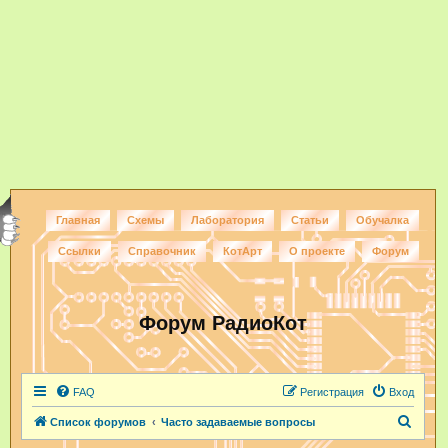
Главная
Схемы
Лаборатория
Статьи
Обучалка
Ссылки
Справочник
КотАрт
О проекте
Форум
Форум РадиоКот
FAQ
Регистрация
Вход
П
Список форумов
Часто задаваемые вопросы
о