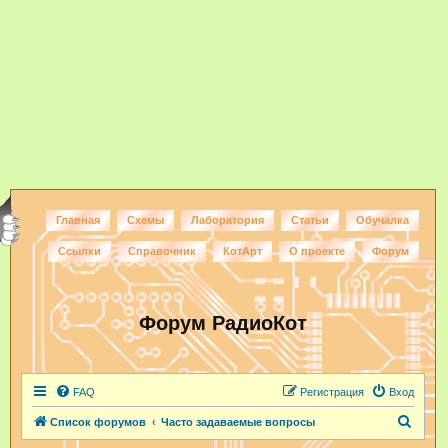
Главная
Схемы
Лаборатория
Статьи
Обучалка
Ссылки
Справочник
КотАрт
О проекте
Форум
Форум РадиоКот
FAQ
Регистрация
Вход
П
Список форумов
Часто задаваемые вопросы
о