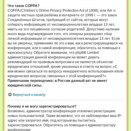
Что такое COPPA?
COPPA (Children’s Online Privacy Protection Act of 1998), или Акт о
защите частных прав ребёнка в интернете от 1998 г. — это закон
Соединённых Штатов, требующий от сайтов, которые могут
собирать информацию от несовершеннолетних младше 13 лет,
иметь на это письменное согласие родителей. Допустимо наличие
иного вида подтверждения того, что опекуны разрешают сбор
личной информации от несовершеннолетних младше 13 лет. Если
вы не уверены, применимо ли это к вам, как к регистрирующемуся на
конференции, или к самой конференции, обратитесь за помощью к
юрисконсульту. Обратите внимание, что phpBB Limited
администрация данной конференции не может давать
рекомендаций по правовым вопросам и не является объектом
юридических отношений, кроме указанных в ответе на вопрос «С
кем можно связаться по вопросу некорректного использования и/или
юридических вопросов, связанных с этой конференцией?».
Примечание переводчика: в России данный акт не имеет
юридической силы.
.
Вернуться к началу
Почему я не могу зарегистрироваться?
Возможно, администратор конференции отключил регистрацию
новых пользователей. Также возможно, что он заблокировал ваш IP-
адрес или запретил имя, под которым вы пытаетесь
зарегистрироваться. Обратитесь за помощью к администратору
конференции.