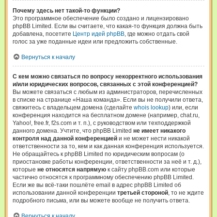
Почему здесь нет такой-то функции?
Это программное обеспечение было создано и лицензировано
phpBB Limited. Если вы считаете, что какая-то функция должна быть
добавлена, посетите
Центр идей phpBB
, где можно отдать свой
голос за уже поданные идеи или предложить собственные.
Вернуться к началу
С кем можно связаться по вопросу некорректного использования
и/или юридических вопросов, связанных с этой конференцией?
Вы можете связаться с любым из администраторов, перечисленных
в списке на странице «Наша команда». Если вы не получили ответа,
свяжитесь с владельцем домена (сделайте
whois lookup
) или, если
конференция находится на бесплатном домене (например, chat.ru,
Yahoo!, free.fr, f2s.com и т. п.), с руководством или техподдержкой
данного домена. Учтите, что phpBB Limited
не имеет никакого
контроля над данной конференцией
и не может нести никакой
ответственности за то, кем и как данная конференция используется.
Не обращайтесь к phpBB Limited по юридическим вопросам (о
приостановке работы конференции, ответственности за неё и т. д.),
которые
не относятся напрямую
к сайту phpBB.com или которые
частично относятся к программному обеспечению phpBB Limited.
Если же вы всё-таки пошлёте email в адрес phpBB Limited об
использовании данной конференции
третьей стороной
, то не ждите
подробного письма, или вы можете вообще не получить ответа.
Вернуться к началу