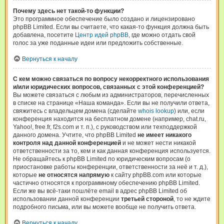
Почему здесь нет такой-то функции?
Это программное обеспечение было создано и лицензировано
phpBB Limited. Если вы считаете, что какая-то функция должна быть
добавлена, посетите
Центр идей phpBB
, где можно отдать свой
голос за уже поданные идеи или предложить собственные.
Вернуться к началу
С кем можно связаться по вопросу некорректного использования
и/или юридических вопросов, связанных с этой конференцией?
Вы можете связаться с любым из администраторов, перечисленных
в списке на странице «Наша команда». Если вы не получили ответа,
свяжитесь с владельцем домена (сделайте
whois lookup
) или, если
конференция находится на бесплатном домене (например, chat.ru,
Yahoo!, free.fr, f2s.com и т. п.), с руководством или техподдержкой
данного домена. Учтите, что phpBB Limited
не имеет никакого
контроля над данной конференцией
и не может нести никакой
ответственности за то, кем и как данная конференция используется.
Не обращайтесь к phpBB Limited по юридическим вопросам (о
приостановке работы конференции, ответственности за неё и т. д.),
которые
не относятся напрямую
к сайту phpBB.com или которые
частично относятся к программному обеспечению phpBB Limited.
Если же вы всё-таки пошлёте email в адрес phpBB Limited об
использовании данной конференции
третьей стороной
, то не ждите
подробного письма, или вы можете вообще не получить ответа.
Вернуться к началу