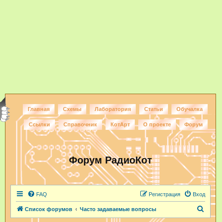
Главная
Схемы
Лаборатория
Статьи
Обучалка
Ссылки
Справочник
КотАрт
О проекте
Форум
Форум РадиоКот
FAQ
Регистрация
Вход
П
Список форумов
Часто задаваемые вопросы
о