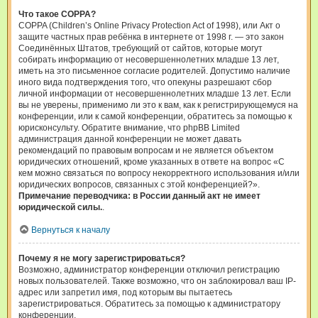
Что такое COPPA?
COPPA (Children’s Online Privacy Protection Act of 1998), или Акт о
защите частных прав ребёнка в интернете от 1998 г. — это закон
Соединённых Штатов, требующий от сайтов, которые могут
собирать информацию от несовершеннолетних младше 13 лет,
иметь на это письменное согласие родителей. Допустимо наличие
иного вида подтверждения того, что опекуны разрешают сбор
личной информации от несовершеннолетних младше 13 лет. Если
вы не уверены, применимо ли это к вам, как к регистрирующемуся на
конференции, или к самой конференции, обратитесь за помощью к
юрисконсульту. Обратите внимание, что phpBB Limited
администрация данной конференции не может давать
рекомендаций по правовым вопросам и не является объектом
юридических отношений, кроме указанных в ответе на вопрос «С
кем можно связаться по вопросу некорректного использования и/или
юридических вопросов, связанных с этой конференцией?».
Примечание переводчика: в России данный акт не имеет
юридической силы.
.
Вернуться к началу
Почему я не могу зарегистрироваться?
Возможно, администратор конференции отключил регистрацию
новых пользователей. Также возможно, что он заблокировал ваш IP-
адрес или запретил имя, под которым вы пытаетесь
зарегистрироваться. Обратитесь за помощью к администратору
конференции.