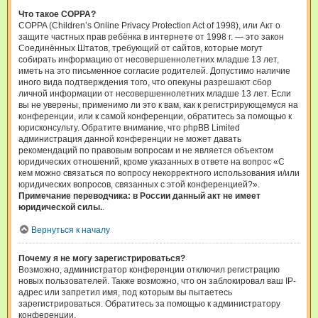
Что такое COPPA?
COPPA (Children’s Online Privacy Protection Act of 1998), или Акт о
защите частных прав ребёнка в интернете от 1998 г. — это закон
Соединённых Штатов, требующий от сайтов, которые могут
собирать информацию от несовершеннолетних младше 13 лет,
иметь на это письменное согласие родителей. Допустимо наличие
иного вида подтверждения того, что опекуны разрешают сбор
личной информации от несовершеннолетних младше 13 лет. Если
вы не уверены, применимо ли это к вам, как к регистрирующемуся на
конференции, или к самой конференции, обратитесь за помощью к
юрисконсульту. Обратите внимание, что phpBB Limited
администрация данной конференции не может давать
рекомендаций по правовым вопросам и не является объектом
юридических отношений, кроме указанных в ответе на вопрос «С
кем можно связаться по вопросу некорректного использования и/или
юридических вопросов, связанных с этой конференцией?».
Примечание переводчика: в России данный акт не имеет
юридической силы.
.
Вернуться к началу
Почему я не могу зарегистрироваться?
Возможно, администратор конференции отключил регистрацию
новых пользователей. Также возможно, что он заблокировал ваш IP-
адрес или запретил имя, под которым вы пытаетесь
зарегистрироваться. Обратитесь за помощью к администратору
конференции.