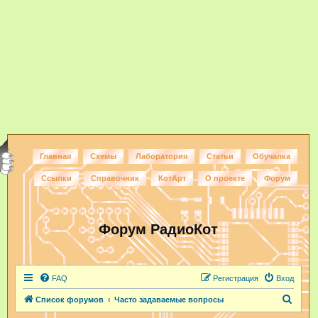
Главная
Схемы
Лаборатория
Статьи
Обучалка
Ссылки
Справочник
КотАрт
О проекте
Форум
Форум РадиоКот
FAQ
Регистрация
Вход
П
Список форумов
Часто задаваемые вопросы
о