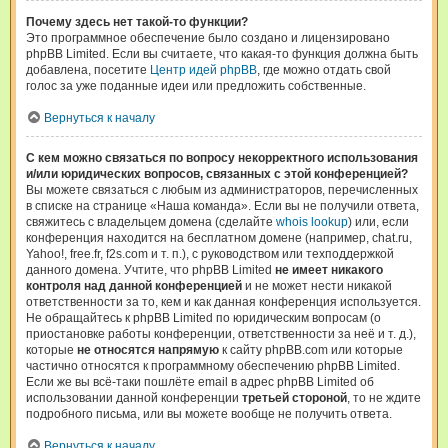
Почему здесь нет такой-то функции?
Это программное обеспечение было создано и лицензировано
phpBB Limited. Если вы считаете, что какая-то функция должна быть
добавлена, посетите
Центр идей phpBB
, где можно отдать свой
голос за уже поданные идеи или предложить собственные.
Вернуться к началу
С кем можно связаться по вопросу некорректного использования
и/или юридических вопросов, связанных с этой конференцией?
Вы можете связаться с любым из администраторов, перечисленных
в списке на странице «Наша команда». Если вы не получили ответа,
свяжитесь с владельцем домена (сделайте
whois lookup
) или, если
конференция находится на бесплатном домене (например, chat.ru,
Yahoo!, free.fr, f2s.com и т. п.), с руководством или техподдержкой
данного домена. Учтите, что phpBB Limited
не имеет никакого
контроля над данной конференцией
и не может нести никакой
ответственности за то, кем и как данная конференция используется.
Не обращайтесь к phpBB Limited по юридическим вопросам (о
приостановке работы конференции, ответственности за неё и т. д.),
которые
не относятся напрямую
к сайту phpBB.com или которые
частично относятся к программному обеспечению phpBB Limited.
Если же вы всё-таки пошлёте email в адрес phpBB Limited об
использовании данной конференции
третьей стороной
, то не ждите
подробного письма, или вы можете вообще не получить ответа.
Вернуться к началу