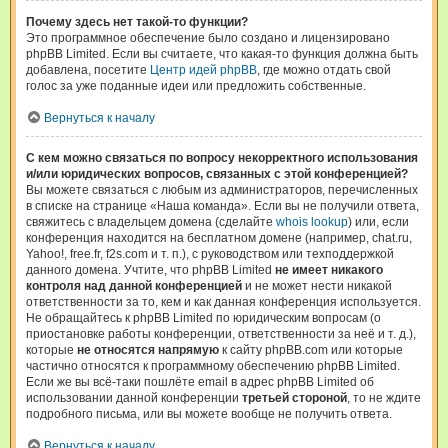
Почему здесь нет такой-то функции?
Это программное обеспечение было создано и лицензировано
phpBB Limited. Если вы считаете, что какая-то функция должна быть
добавлена, посетите
Центр идей phpBB
, где можно отдать свой
голос за уже поданные идеи или предложить собственные.
Вернуться к началу
С кем можно связаться по вопросу некорректного использования
и/или юридических вопросов, связанных с этой конференцией?
Вы можете связаться с любым из администраторов, перечисленных
в списке на странице «Наша команда». Если вы не получили ответа,
свяжитесь с владельцем домена (сделайте
whois lookup
) или, если
конференция находится на бесплатном домене (например, chat.ru,
Yahoo!, free.fr, f2s.com и т. п.), с руководством или техподдержкой
данного домена. Учтите, что phpBB Limited
не имеет никакого
контроля над данной конференцией
и не может нести никакой
ответственности за то, кем и как данная конференция используется.
Не обращайтесь к phpBB Limited по юридическим вопросам (о
приостановке работы конференции, ответственности за неё и т. д.),
которые
не относятся напрямую
к сайту phpBB.com или которые
частично относятся к программному обеспечению phpBB Limited.
Если же вы всё-таки пошлёте email в адрес phpBB Limited об
использовании данной конференции
третьей стороной
, то не ждите
подробного письма, или вы можете вообще не получить ответа.
Вернуться к началу