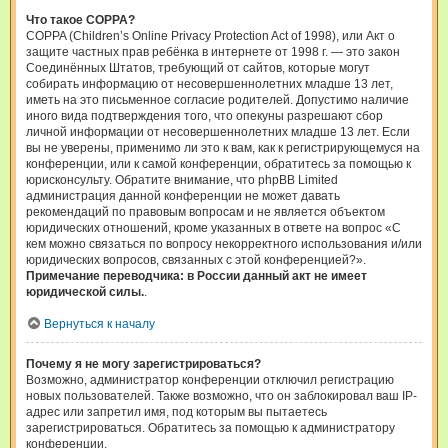
Что такое COPPA?
COPPA (Children’s Online Privacy Protection Act of 1998), или Акт о
защите частных прав ребёнка в интернете от 1998 г. — это закон
Соединённых Штатов, требующий от сайтов, которые могут
собирать информацию от несовершеннолетних младше 13 лет,
иметь на это письменное согласие родителей. Допустимо наличие
иного вида подтверждения того, что опекуны разрешают сбор
личной информации от несовершеннолетних младше 13 лет. Если
вы не уверены, применимо ли это к вам, как к регистрирующемуся на
конференции, или к самой конференции, обратитесь за помощью к
юрисконсульту. Обратите внимание, что phpBB Limited
администрация данной конференции не может давать
рекомендаций по правовым вопросам и не является объектом
юридических отношений, кроме указанных в ответе на вопрос «С
кем можно связаться по вопросу некорректного использования и/или
юридических вопросов, связанных с этой конференцией?».
Примечание переводчика: в России данный акт не имеет
юридической силы.
.
Вернуться к началу
Почему я не могу зарегистрироваться?
Возможно, администратор конференции отключил регистрацию
новых пользователей. Также возможно, что он заблокировал ваш IP-
адрес или запретил имя, под которым вы пытаетесь
зарегистрироваться. Обратитесь за помощью к администратору
конференции.