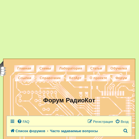
Главная
Схемы
Лаборатория
Статьи
Обучалка
Ссылки
Справочник
КотАрт
О проекте
Форум
Форум РадиоКот
FAQ
Регистрация
Вход
П
Список форумов
Часто задаваемые вопросы
о