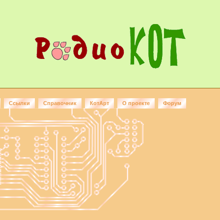
Ссылки
Справочник
КотАрт
О проекте
Форум