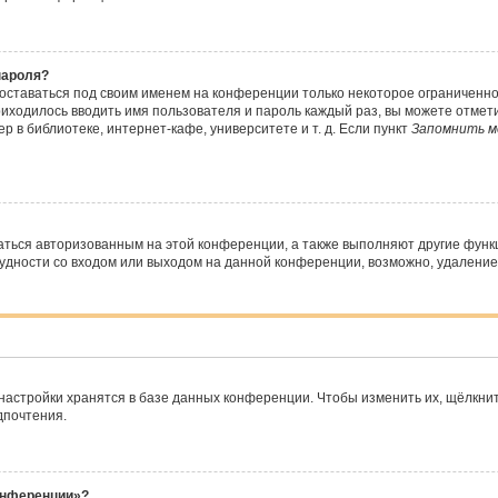
пароля?
 оставаться под своим именем на конференции только некоторое ограниченное
риходилось вводить имя пользователя и пароль каждый раз, вы можете отме
 в библиотеке, интернет-кафе, университете и т. д. Если пункт
Запомнить м
аться авторизованным на этой конференции, а также выполняют другие функ
дности со входом или выходом на данной конференции, возможно, удаление 
настройки хранятся в базе данных конференции. Чтобы изменить их, щёлкни
дпочтения.
конференции»?