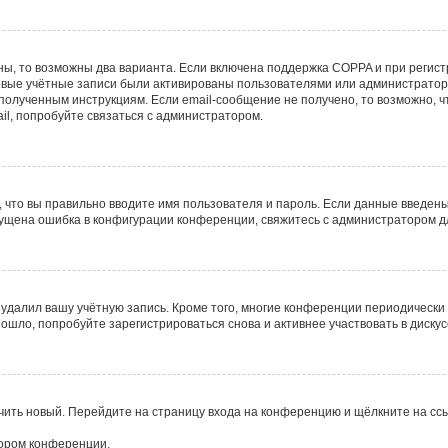
ны, то возможны два варианта. Если включена поддержка COPPA и при регист
овые учётные записи были активированы пользователями или администратор
полученным инструкциям. Если email-сообщение не получено, то возможно, ч
il, попробуйте связаться с администратором.
 что вы правильно вводите имя пользователя и пароль. Если данные введены
опущена ошибка в конфигурации конференции, свяжитесь с администратором д
 удалил вашу учётную запись. Кроме того, многие конференции периодическ
шло, попробуйте зарегистрироваться снова и активнее участвовать в дискус
учить новый. Перейдите на страницу входа на конференцию и щёлкните на сс
тором конференции.