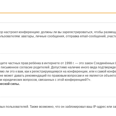
ратор настроил конференцию: должны ли вы зарегистрироваться, чтобы размещ
ователям: аватары, личные сообщения, отправка email-сообщений, участие в 
 о защите частных прав ребёнка в интернете от 1998 г. — это закон Соединённ
 письменное согласие родителей. Допустимо наличие иного вида подтвержде
о ли это к вам, как к регистрирующемуся на конференции, или к самой конф
не может давать рекомендаций по правовым вопросам и не является объекто
ли юридических вопросов, связанных с этой конференцией?».
ческой силы.
.
х пользователей. Также возможно, что он заблокировал ваш IP-адрес или за