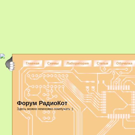
Главная
Схемы
Лаборатория
Статьи
Обучалка
Форум РадиоКот
Здесь можно немножко помяукать :)