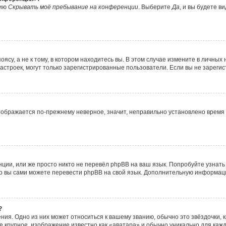
цию
Скрывать моё пребывание на конференции
. Выберите
Да
, и вы будете 
су, а не к тому, в котором находитесь вы. В этом случае измените в личных н
о настроек, могут только зарегистрированные пользователи. Если вы не зареги
отображается по-прежнему неверное, значит, неправильно установлено врем
ции, или же просто никто не перевёл phpBB на ваш язык. Попробуйте узнат
, то вы сами можете перевести phpBB на свой язык. Дополнительную информа
?
ия. Одно из них может относиться к вашему званию, обычно это звёздочки, 
ее крупное, изображение известно как «аватара» и обычно уникально для каж