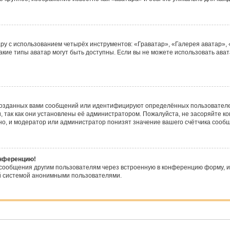
ру с использованием четырёх инструментов: «Граватар», «Галерея аватар»,
какие типы аватар могут быть доступны. Если вы не можете использовать а
созданных вами сообщений или идентифицируют определённых пользователей
 так как они установлены её администратором. Пожалуйста, не засоряйте 
о, и модератор или администратор понизят значение вашего счётчика сооб
онференцию!
-сообщения другим пользователям через встроенную в конференцию форму, и
ой системой анонимными пользователями.