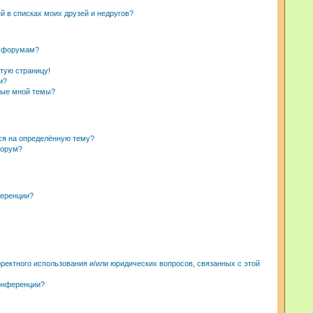
й в списках моих друзей и недругов?
и форумам?
стую страницу!
и?
ные мной темы?
ься на определённую тему?
форум?
ференции?
ректного использования и/или юридических вопросов, связанных с этой
конференции?