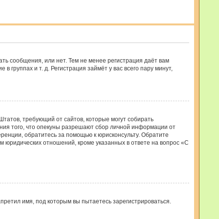
ать сообщения, или нет. Тем не менее регистрация даёт вам
группах и т. д. Регистрация займёт у вас всего пару минут,
ых Штатов, требующий от сайтов, которые могут собирать
ния того, что опекуны разрешают сбор личной информации от
еренции, обратитесь за помощью к юрисконсульту. Обратите
м юридических отношений, кроме указанных в ответе на вопрос «С
претил имя, под которым вы пытаетесь зарегистрироваться.