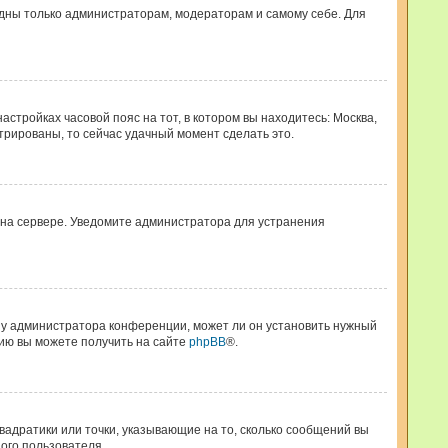
видны только администраторам, модераторам и самому себе. Для
астройках часовой пояс на тот, в котором вы находитесь: Москва,
стрированы, то сейчас удачный момент сделать это.
я на сервере. Уведомите администратора для устранения
ь у администратора конференции, может ли он установить нужный
цию вы можете получить на сайте
phpBB
®.
квадратики или точки, указывающие на то, сколько сообщений вы
дого пользователя.