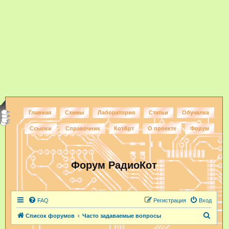
Главная
Схемы
Лаборатория
Статьи
Обучалка
Ссылки
Справочник
КотАрт
О проекте
Форум
Форум РадиоКот
FAQ
Регистрация
Вход
П
Список форумов
Часто задаваемые вопросы
о