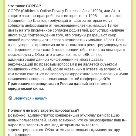
Что такое COPPA?
COPPA (Children’s Online Privacy Protection Act of 1998), или Акт о
защите частных прав ребёнка в интернете от 1998 г. — это закон
Соединённых Штатов, требующий от сайтов, которые могут
собирать информацию от несовершеннолетних младше 13 лет,
иметь на это письменное согласие родителей. Допустимо наличие
иного вида подтверждения того, что опекуны разрешают сбор
личной информации от несовершеннолетних младше 13 лет. Если
вы не уверены, применимо ли это к вам, как к регистрирующемуся на
конференции, или к самой конференции, обратитесь за помощью к
юрисконсульту. Обратите внимание, что phpBB Limited
администрация данной конференции не может давать
рекомендаций по правовым вопросам и не является объектом
юридических отношений, кроме указанных в ответе на вопрос «С
кем можно связаться по вопросу некорректного использования и/или
юридических вопросов, связанных с этой конференцией?».
Примечание переводчика: в России данный акт не имеет
юридической силы.
.
Вернуться к началу
Почему я не могу зарегистрироваться?
Возможно, администратор конференции отключил регистрацию
новых пользователей. Также возможно, что он заблокировал ваш IP-
адрес или запретил имя, под которым вы пытаетесь
зарегистрироваться. Обратитесь за помощью к администратору
конференции.