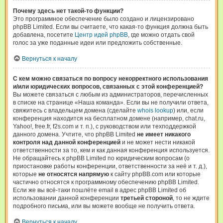
Почему здесь нет такой-то функции?
Это программное обеспечение было создано и лицензировано
phpBB Limited. Если вы считаете, что какая-то функция должна быть
добавлена, посетите
Центр идей phpBB
, где можно отдать свой
голос за уже поданные идеи или предложить собственные.
Вернуться к началу
С кем можно связаться по вопросу некорректного использования
и/или юридических вопросов, связанных с этой конференцией?
Вы можете связаться с любым из администраторов, перечисленных
в списке на странице «Наша команда». Если вы не получили ответа,
свяжитесь с владельцем домена (сделайте
whois lookup
) или, если
конференция находится на бесплатном домене (например, chat.ru,
Yahoo!, free.fr, f2s.com и т. п.), с руководством или техподдержкой
данного домена. Учтите, что phpBB Limited
не имеет никакого
контроля над данной конференцией
и не может нести никакой
ответственности за то, кем и как данная конференция используется.
Не обращайтесь к phpBB Limited по юридическим вопросам (о
приостановке работы конференции, ответственности за неё и т. д.),
которые
не относятся напрямую
к сайту phpBB.com или которые
частично относятся к программному обеспечению phpBB Limited.
Если же вы всё-таки пошлёте email в адрес phpBB Limited об
использовании данной конференции
третьей стороной
, то не ждите
подробного письма, или вы можете вообще не получить ответа.
Вернуться к началу