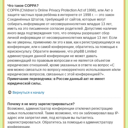
Что такое COPPA?
COPPA (Children’s Online Privacy Protection Act of 1998), или Акт о
защите частных прав ребёнка в интернете от 1998 г. — это закон
Соединённых Штатов, требующий от сайтов, которые могут
собирать информацию от несовершеннолетних младше 13 лет,
иметь на это письменное согласие родителей. Допустимо наличие
иного вида подтверждения того, что опекуны разрешают сбор
личной информации от несовершеннолетних младше 13 лет. Если
вы не уверены, применимо ли это к вам, как к регистрирующемуся на
конференции, или к самой конференции, обратитесь за помощью к
юрисконсульту. Обратите внимание, что phpBB Limited
администрация данной конференции не может давать
рекомендаций по правовым вопросам и не является объектом
юридических отношений, кроме указанных в ответе на вопрос «С
кем можно связаться по вопросу некорректного использования и/или
юридических вопросов, связанных с этой конференцией?».
Примечание переводчика: в России данный акт не имеет
юридической силы.
.
Вернуться к началу
Почему я не могу зарегистрироваться?
Возможно, администратор конференции отключил регистрацию
новых пользователей. Также возможно, что он заблокировал ваш IP-
адрес или запретил имя, под которым вы пытаетесь
зарегистрироваться. Обратитесь за помощью к администратору
конференции.