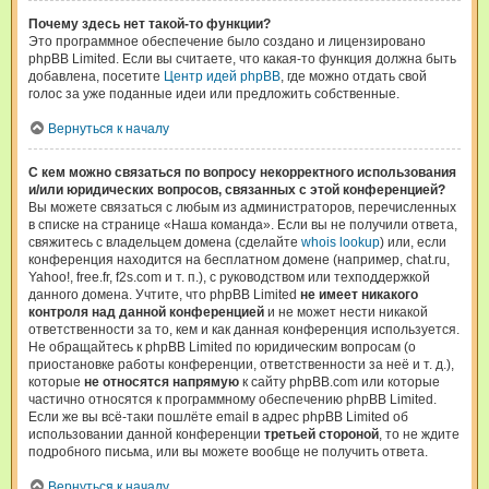
Почему здесь нет такой-то функции?
Это программное обеспечение было создано и лицензировано
phpBB Limited. Если вы считаете, что какая-то функция должна быть
добавлена, посетите
Центр идей phpBB
, где можно отдать свой
голос за уже поданные идеи или предложить собственные.
Вернуться к началу
С кем можно связаться по вопросу некорректного использования
и/или юридических вопросов, связанных с этой конференцией?
Вы можете связаться с любым из администраторов, перечисленных
в списке на странице «Наша команда». Если вы не получили ответа,
свяжитесь с владельцем домена (сделайте
whois lookup
) или, если
конференция находится на бесплатном домене (например, chat.ru,
Yahoo!, free.fr, f2s.com и т. п.), с руководством или техподдержкой
данного домена. Учтите, что phpBB Limited
не имеет никакого
контроля над данной конференцией
и не может нести никакой
ответственности за то, кем и как данная конференция используется.
Не обращайтесь к phpBB Limited по юридическим вопросам (о
приостановке работы конференции, ответственности за неё и т. д.),
которые
не относятся напрямую
к сайту phpBB.com или которые
частично относятся к программному обеспечению phpBB Limited.
Если же вы всё-таки пошлёте email в адрес phpBB Limited об
использовании данной конференции
третьей стороной
, то не ждите
подробного письма, или вы можете вообще не получить ответа.
Вернуться к началу