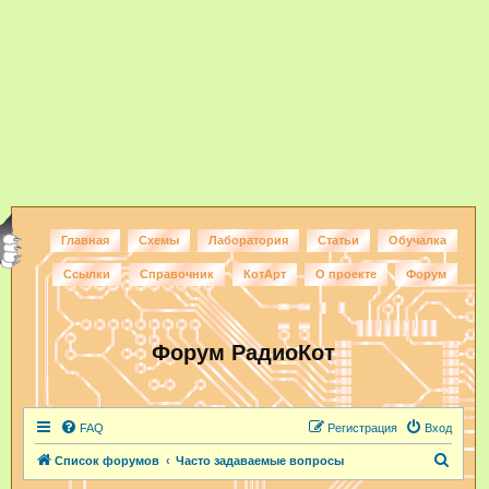
Главная
Схемы
Лаборатория
Статьи
Обучалка
Ссылки
Справочник
КотАрт
О проекте
Форум
Форум РадиоКот
FAQ
Регистрация
Вход
П
Список форумов
Часто задаваемые вопросы
о