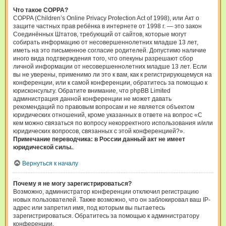
Что такое COPPA?
COPPA (Children’s Online Privacy Protection Act of 1998), или Акт о
защите частных прав ребёнка в интернете от 1998 г. — это закон
Соединённых Штатов, требующий от сайтов, которые могут
собирать информацию от несовершеннолетних младше 13 лет,
иметь на это письменное согласие родителей. Допустимо наличие
иного вида подтверждения того, что опекуны разрешают сбор
личной информации от несовершеннолетних младше 13 лет. Если
вы не уверены, применимо ли это к вам, как к регистрирующемуся на
конференции, или к самой конференции, обратитесь за помощью к
юрисконсульту. Обратите внимание, что phpBB Limited
администрация данной конференции не может давать
рекомендаций по правовым вопросам и не является объектом
юридических отношений, кроме указанных в ответе на вопрос «С
кем можно связаться по вопросу некорректного использования и/или
юридических вопросов, связанных с этой конференцией?».
Примечание переводчика: в России данный акт не имеет
юридической силы.
.
Вернуться к началу
Почему я не могу зарегистрироваться?
Возможно, администратор конференции отключил регистрацию
новых пользователей. Также возможно, что он заблокировал ваш IP-
адрес или запретил имя, под которым вы пытаетесь
зарегистрироваться. Обратитесь за помощью к администратору
конференции.