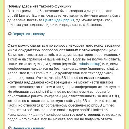
Почему здесь нет такой-то функции?
Это программное обеспечение было создано и лицензировано
phpBB Limited. Если вы считаете, что какая-то функция должна быть
добавлена, посетите
Центр идей phpBB
, где можно отдать свой
голос за уже поданные идеи или предложить собственные.
Вернуться к началу
С кем можно связаться по вопросу некорректного использования
и/или юридических вопросов, связанных с этой конференцией?
Вы можете связаться с любым из администраторов, перечисленных
в списке на странице «Наша команда». Если вы не получили ответа,
свяжитесь с владельцем домена (сделайте
whois lookup
) или, если
конференция находится на бесплатном домене (например, chat.ru,
Yahoo!, free.fr, f2s.com и т. п.), с руководством или техподдержкой
данного домена. Учтите, что phpBB Limited
не имеет никакого
контроля над данной конференцией
и не может нести никакой
ответственности за то, кем и как данная конференция используется.
Не обращайтесь к phpBB Limited по юридическим вопросам (о
приостановке работы конференции, ответственности за неё и т. д.),
которые
не относятся напрямую
к сайту phpBB.com или которые
частично относятся к программному обеспечению phpBB Limited.
Если же вы всё-таки пошлёте email в адрес phpBB Limited об
использовании данной конференции
третьей стороной
, то не ждите
подробного письма, или вы можете вообще не получить ответа.
Вернуться к началу