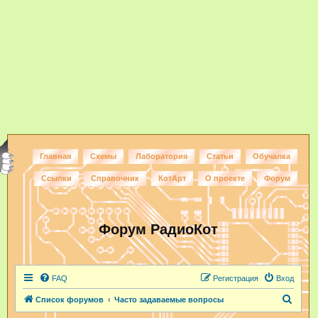
Главная
Схемы
Лаборатория
Статьи
Обучалка
Ссылки
Справочник
КотАрт
О проекте
Форум
Форум РадиоКот
FAQ
Регистрация
Вход
П
Список форумов
Часто задаваемые вопросы
о