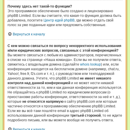
Почему здесь нет такой-то функции?
Это программное обеспечение было создано и лицензировано
phpBB Limited. Если вы считаете, что какая-то функция должна быть
добавлена, посетите
Центр идей phpBB
, где можно отдать свой
голос за уже поданные идеи или предложить собственные.
Вернуться к началу
С кем можно связаться по вопросу некорректного использования
и/или юридических вопросов, связанных с этой конференцией?
Вы можете связаться с любым из администраторов, перечисленных
в списке на странице «Наша команда». Если вы не получили ответа,
свяжитесь с владельцем домена (сделайте
whois lookup
) или, если
конференция находится на бесплатном домене (например, chat.ru,
Yahoo!, free.fr, f2s.com и т. п.), с руководством или техподдержкой
данного домена. Учтите, что phpBB Limited
не имеет никакого
контроля над данной конференцией
и не может нести никакой
ответственности за то, кем и как данная конференция используется.
Не обращайтесь к phpBB Limited по юридическим вопросам (о
приостановке работы конференции, ответственности за неё и т. д.),
которые
не относятся напрямую
к сайту phpBB.com или которые
частично относятся к программному обеспечению phpBB Limited.
Если же вы всё-таки пошлёте email в адрес phpBB Limited об
использовании данной конференции
третьей стороной
, то не ждите
подробного письма, или вы можете вообще не получить ответа.
Вернуться к началу