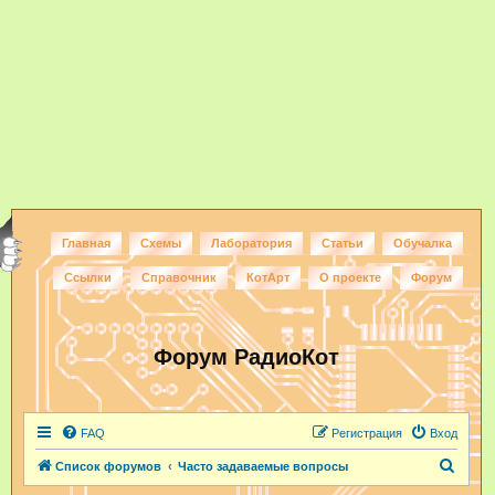
Главная
Схемы
Лаборатория
Статьи
Обучалка
Ссылки
Справочник
КотАрт
О проекте
Форум
Форум РадиоКот
FAQ
Регистрация
Вход
П
Список форумов
Часто задаваемые вопросы
о