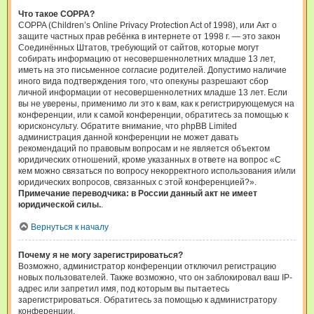
Что такое COPPA?
COPPA (Children’s Online Privacy Protection Act of 1998), или Акт о
защите частных прав ребёнка в интернете от 1998 г. — это закон
Соединённых Штатов, требующий от сайтов, которые могут
собирать информацию от несовершеннолетних младше 13 лет,
иметь на это письменное согласие родителей. Допустимо наличие
иного вида подтверждения того, что опекуны разрешают сбор
личной информации от несовершеннолетних младше 13 лет. Если
вы не уверены, применимо ли это к вам, как к регистрирующемуся на
конференции, или к самой конференции, обратитесь за помощью к
юрисконсульту. Обратите внимание, что phpBB Limited
администрация данной конференции не может давать
рекомендаций по правовым вопросам и не является объектом
юридических отношений, кроме указанных в ответе на вопрос «С
кем можно связаться по вопросу некорректного использования и/или
юридических вопросов, связанных с этой конференцией?».
Примечание переводчика: в России данный акт не имеет
юридической силы.
.
Вернуться к началу
Почему я не могу зарегистрироваться?
Возможно, администратор конференции отключил регистрацию
новых пользователей. Также возможно, что он заблокировал ваш IP-
адрес или запретил имя, под которым вы пытаетесь
зарегистрироваться. Обратитесь за помощью к администратору
конференции.