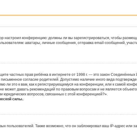
ратор настроил конференцию: должны ли вы зарегистрироваться, чтобы размещ
ователям: аватары, личные сообщения, отправка email-сообщений, участие в 
 о защите частных прав ребёнка в интернете от 1998 г. — это закон Соединённ
 письменное согласие родителей. Допустимо наличие иного вида подтвержде
о ли это к вам, как к регистрирующемуся на конференции, или к самой конф
не может давать рекомендаций по правовым вопросам и не является объекто
ли юридических вопросов, связанных с этой конференцией?».
ческой силы.
.
х пользователей. Также возможно, что он заблокировал ваш IP-адрес или за