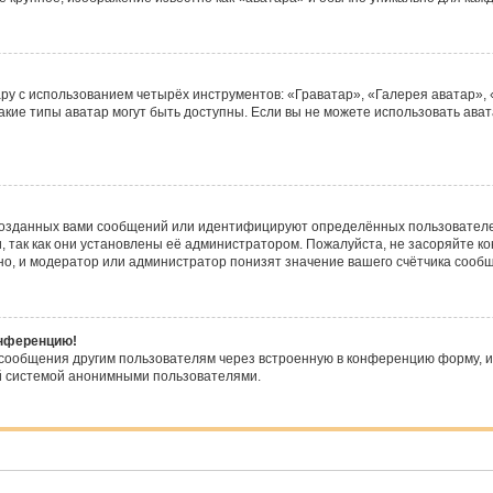
ру с использованием четырёх инструментов: «Граватар», «Галерея аватар»,
какие типы аватар могут быть доступны. Если вы не можете использовать а
созданных вами сообщений или идентифицируют определённых пользователей
 так как они установлены её администратором. Пожалуйста, не засоряйте 
о, и модератор или администратор понизят значение вашего счётчика сооб
онференцию!
-сообщения другим пользователям через встроенную в конференцию форму, и
ой системой анонимными пользователями.