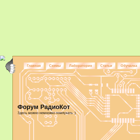
Главная
Схемы
Лаборатория
Статьи
Обучалка
Форум РадиоКот
Здесь можно немножко помяукать :)