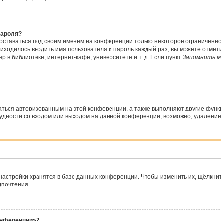
пароля?
 оставаться под своим именем на конференции только некоторое ограниченное
риходилось вводить имя пользователя и пароль каждый раз, вы можете отме
 в библиотеке, интернет-кафе, университете и т. д. Если пункт
Запомнить м
аться авторизованным на этой конференции, а также выполняют другие функ
дности со входом или выходом на данной конференции, возможно, удаление 
настройки хранятся в базе данных конференции. Чтобы изменить их, щёлкни
дпочтения.
конференции»?