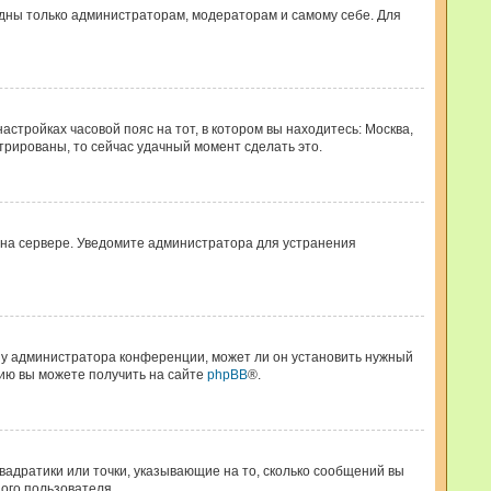
видны только администраторам, модераторам и самому себе. Для
астройках часовой пояс на тот, в котором вы находитесь: Москва,
стрированы, то сейчас удачный момент сделать это.
я на сервере. Уведомите администратора для устранения
ь у администратора конференции, может ли он установить нужный
цию вы можете получить на сайте
phpBB
®.
квадратики или точки, указывающие на то, сколько сообщений вы
дого пользователя.