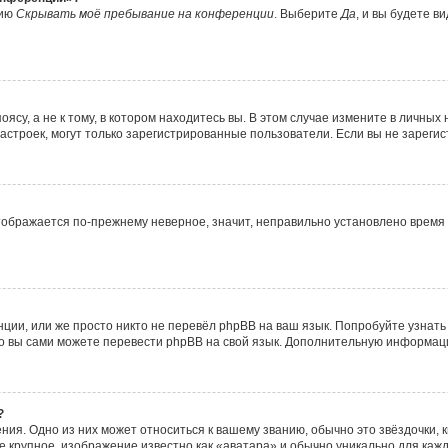
цию
Скрывать моё пребывание на конференции
. Выберите
Да
, и вы будете 
су, а не к тому, в котором находитесь вы. В этом случае измените в личных н
о настроек, могут только зарегистрированные пользователи. Если вы не зареги
отображается по-прежнему неверное, значит, неправильно установлено врем
ции, или же просто никто не перевёл phpBB на ваш язык. Попробуйте узнат
, то вы сами можете перевести phpBB на свой язык. Дополнительную информа
?
ия. Одно из них может относиться к вашему званию, обычно это звёздочки, 
ее крупное, изображение известно как «аватара» и обычно уникально для каж