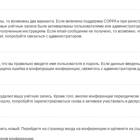
ны, то возможны два варианта. Если включена поддержка COPPA и при регист
овые учётные записи были активированы пользователями или администратор
полученным инструкциям. Если email-сообщение не получено, то возможно, ч
il, попробуйте связаться с администратором.
 что вы правильно вводите имя пользователя и пароль. Если данные введены
опущена ошибка в конфигурации конференции, свяжитесь с администратором д
 удалил вашу учётную запись. Кроме того, многие конференции периодическ
шло, попробуйте зарегистрироваться снова и активнее участвовать в дискус
учить новый. Перейдите на страницу входа на конференцию и щёлкните на сс
тором конференции.