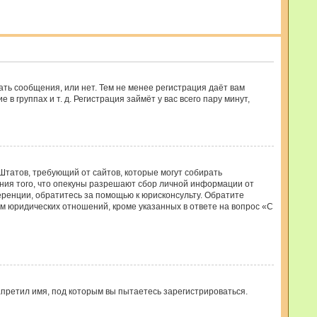
ать сообщения, или нет. Тем не менее регистрация даёт вам
группах и т. д. Регистрация займёт у вас всего пару минут,
ых Штатов, требующий от сайтов, которые могут собирать
ния того, что опекуны разрешают сбор личной информации от
еренции, обратитесь за помощью к юрисконсульту. Обратите
м юридических отношений, кроме указанных в ответе на вопрос «С
претил имя, под которым вы пытаетесь зарегистрироваться.