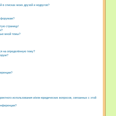
й в списках моих друзей и недругов?
и форумам?
стую страницу!
и?
ные мной темы?
ься на определённую тему?
форум?
ференции?
ректного использования и/или юридических вопросов, связанных с этой
конференции?