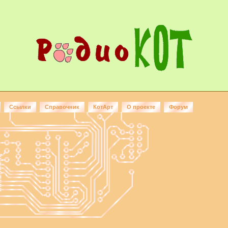
Ссылки
Справочник
КотАрт
О проекте
Форум