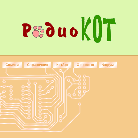
Ссылки
Справочник
КотАрт
О проекте
Форум