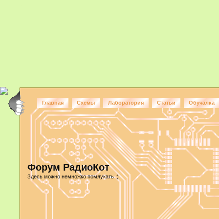
Главная
Схемы
Лаборатория
Статьи
Обучалка
Форум РадиоКот
Здесь можно немножко помяукать :)