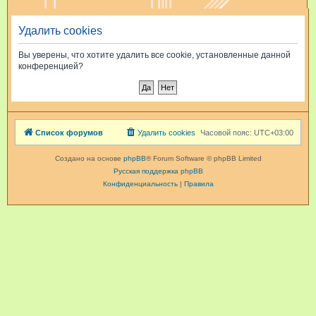
и
Удалить cookies
с
к
Вы уверены, что хотите удалить все cookie, установленные данной
конференцией?
Список форумов
Удалить cookies
Часовой пояс:
UTC+03:00
Создано на основе
phpBB
® Forum Software © phpBB Limited
Русская поддержка phpBB
Конфиденциальность
|
Правила