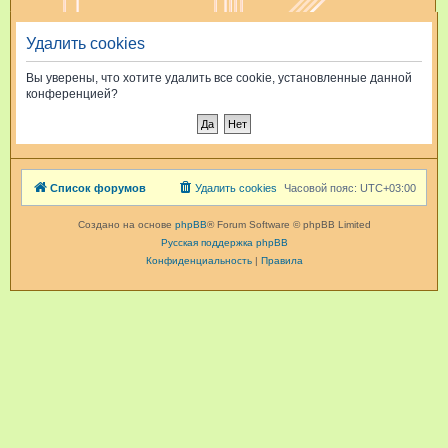
и
Удалить cookies
с
к
Вы уверены, что хотите удалить все cookie, установленные данной
конференцией?
Список форумов
Удалить cookies
Часовой пояс:
UTC+03:00
Создано на основе
phpBB
® Forum Software © phpBB Limited
Русская поддержка phpBB
Конфиденциальность
|
Правила