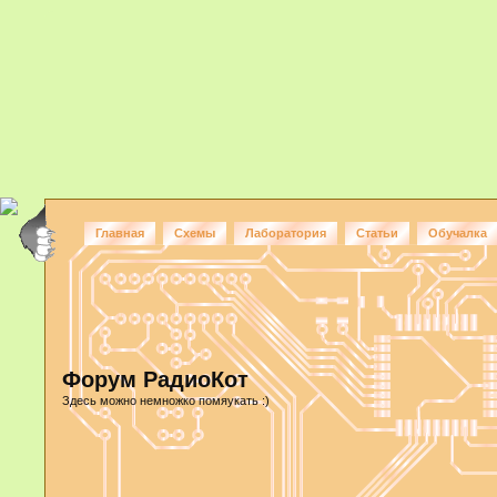
Главная
Схемы
Лаборатория
Статьи
Обучалка
Форум РадиоКот
Здесь можно немножко помяукать :)