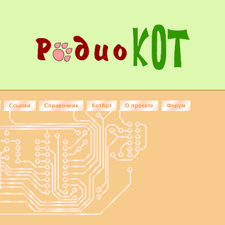
Ссылки
Справочник
КотАрт
О проекте
Форум