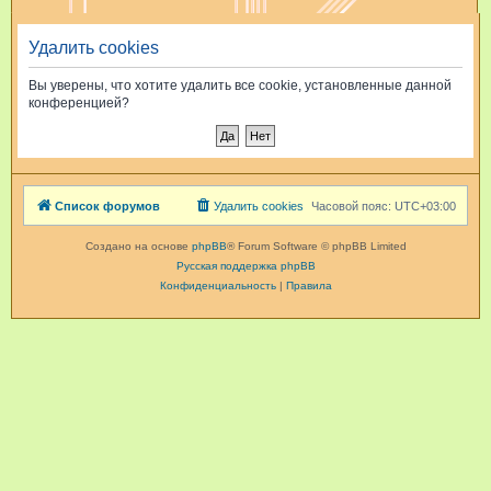
и
Удалить cookies
с
к
Вы уверены, что хотите удалить все cookie, установленные данной
конференцией?
Список форумов
Удалить cookies
Часовой пояс:
UTC+03:00
Создано на основе
phpBB
® Forum Software © phpBB Limited
Русская поддержка phpBB
Конфиденциальность
|
Правила