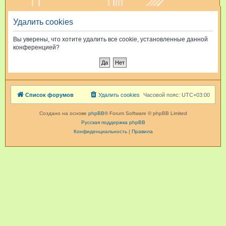
и
Удалить cookies
с
к
Вы уверены, что хотите удалить все cookie, установленные данной
конференцией?
Список форумов
Удалить cookies
Часовой пояс:
UTC+03:00
Создано на основе
phpBB
® Forum Software © phpBB Limited
Русская поддержка phpBB
Конфиденциальность
|
Правила