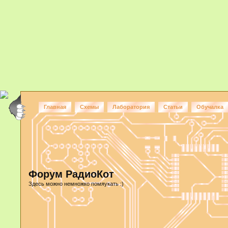
Главная
Схемы
Лаборатория
Статьи
Обучалка
Форум РадиоКот
Здесь можно немножко помяукать :)