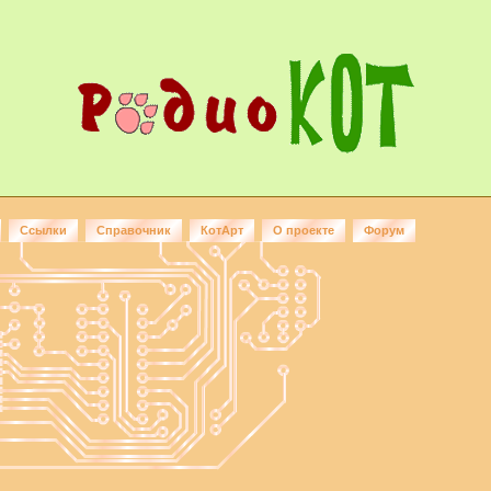
Ссылки
Справочник
КотАрт
О проекте
Форум