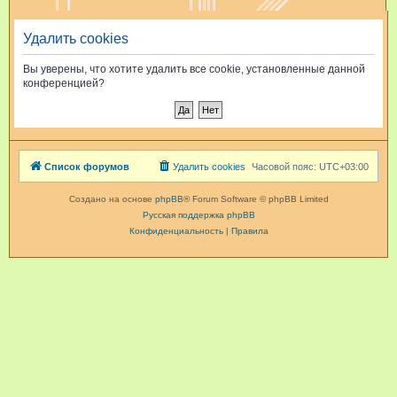
и
Удалить cookies
с
к
Вы уверены, что хотите удалить все cookie, установленные данной
конференцией?
Список форумов
Удалить cookies
Часовой пояс:
UTC+03:00
Создано на основе
phpBB
® Forum Software © phpBB Limited
Русская поддержка phpBB
Конфиденциальность
|
Правила