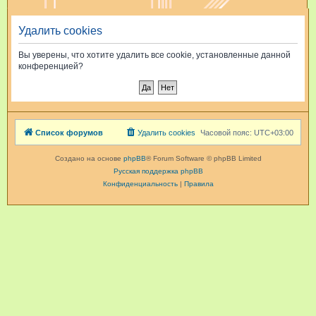
и
Удалить cookies
с
к
Вы уверены, что хотите удалить все cookie, установленные данной
конференцией?
Список форумов
Удалить cookies
Часовой пояс:
UTC+03:00
Создано на основе
phpBB
® Forum Software © phpBB Limited
Русская поддержка phpBB
Конфиденциальность
|
Правила