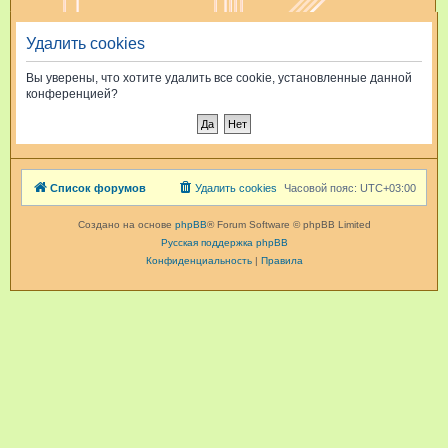
и
Удалить cookies
с
к
Вы уверены, что хотите удалить все cookie, установленные данной
конференцией?
Список форумов
Удалить cookies
Часовой пояс:
UTC+03:00
Создано на основе
phpBB
® Forum Software © phpBB Limited
Русская поддержка phpBB
Конфиденциальность
|
Правила