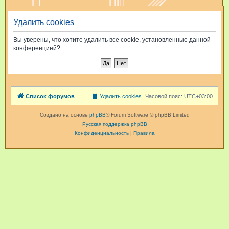
и
Удалить cookies
с
к
Вы уверены, что хотите удалить все cookie, установленные данной
конференцией?
Список форумов
Удалить cookies
Часовой пояс:
UTC+03:00
Создано на основе
phpBB
® Forum Software © phpBB Limited
Русская поддержка phpBB
Конфиденциальность
|
Правила