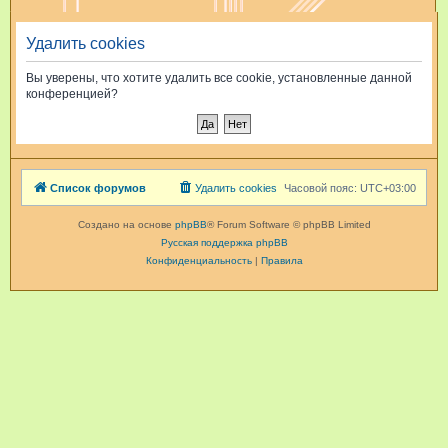
и
Удалить cookies
с
к
Вы уверены, что хотите удалить все cookie, установленные данной
конференцией?
Список форумов
Удалить cookies
Часовой пояс:
UTC+03:00
Создано на основе
phpBB
® Forum Software © phpBB Limited
Русская поддержка phpBB
Конфиденциальность
|
Правила