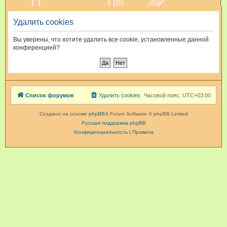
и
Удалить cookies
с
к
Вы уверены, что хотите удалить все cookie, установленные данной
конференцией?
Список форумов
Удалить cookies
Часовой пояс:
UTC+03:00
Создано на основе
phpBB
® Forum Software © phpBB Limited
Русская поддержка phpBB
Конфиденциальность
|
Правила