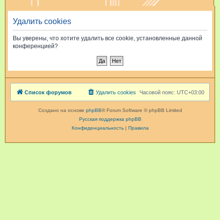
и
Удалить cookies
с
к
Вы уверены, что хотите удалить все cookie, установленные данной
конференцией?
Список форумов
Удалить cookies
Часовой пояс:
UTC+03:00
Создано на основе
phpBB
® Forum Software © phpBB Limited
Русская поддержка phpBB
Конфиденциальность
|
Правила