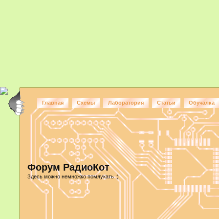
Главная
Схемы
Лаборатория
Статьи
Обучалка
Форум РадиоКот
Здесь можно немножко помяукать :)