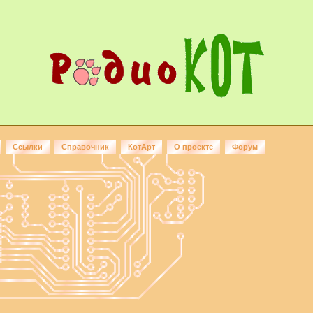
Ссылки
Справочник
КотАрт
О проекте
Форум