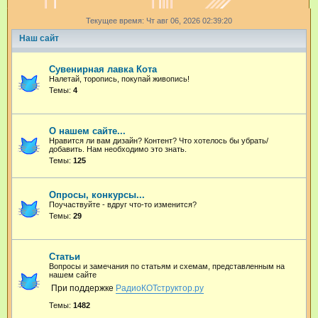
и
Текущее время: Чт авг 06, 2026 02:39:20
с
Наш сайт
к
Сувенирная лавка Кота
Налетай, торопись, покупай живопись!
Темы:
4
О нашем сайте...
Нравится ли вам дизайн? Контент? Что хотелось бы убрать/
добавить. Нам необходимо это знать.
Темы:
125
Опросы, конкурсы...
Поучаствуйте - вдруг что-то изменится?
Темы:
29
Статьи
Вопросы и замечания по статьям и схемам, представленным на
нашем сайте
При поддержке
РадиоКОТструктор.ру
Темы:
1482