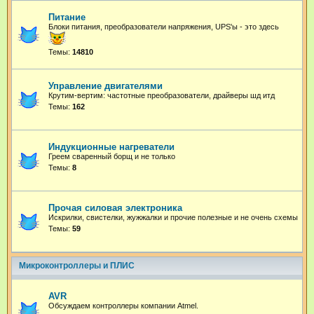
Питание
Блоки питания, преобразователи напряжения, UPS'ы - это здесь
Темы:
14810
Управление двигателями
Крутим-вертим: частотные преобразователи, драйверы шд итд
Темы:
162
Индукционные нагреватели
Греем сваренный борщ и не только
Темы:
8
Прочая силовая электроника
Искрилки, свистелки, жужжалки и прочие полезные и не очень схемы
Темы:
59
Микроконтроллеры и ПЛИС
AVR
Обсуждаем контроллеры компании Atmel.