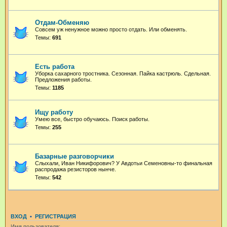
Отдам-Обменяю
Совсем уж ненужное можно просто отдать. Или обменять.
Темы:
691
Есть работа
Уборка сахарного тростника. Сезонная. Пайка кастрюль. Сдельная.
Предложения работы.
Темы:
1185
Ищу работу
Умею все, быстро обучаюсь. Поиск работы.
Темы:
255
Базарные разговорчики
Слыхали, Иван Никифорович? У Авдотьи Семеновны-то финальная
распродажа резисторов нынче.
Темы:
542
ВХОД
•
РЕГИСТРАЦИЯ
Имя пользователя: