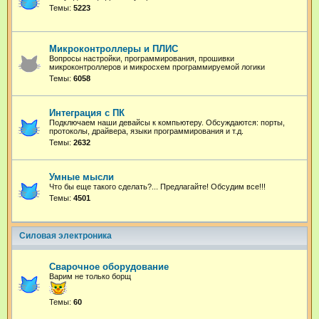
Темы:
5223
Микроконтроллеры и ПЛИС
Вопросы настройки, программирования, прошивки
микроконтроллеров и микросхем программируемой логики
Темы:
6058
Интеграция с ПК
Подключаем наши девайсы к компьютеру. Обсуждаются: порты,
протоколы, драйвера, языки программирования и т.д.
Темы:
2632
Умные мысли
Что бы еще такого сделать?... Предлагайте! Обсудим все!!!
Темы:
4501
Силовая электроника
Сварочное оборудование
Варим не только борщ
Темы:
60