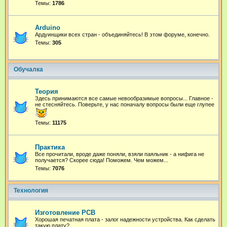
Темы:
1786
Arduino
Ардуинщики всех стран - объединяйтесь! В этом форуме, конечно.
Темы:
305
Обучалка
Теория
Здесь принимаются все самые невообразимые вопросы... Главное -
не стесняйтесь. Поверьте, у нас поначалу вопросы были еще глупее
Темы:
11175
Практика
Все прочитали, вроде даже поняли, взяли паяльник - а нифига не
получается? Скорее сюда! Поможем. Чем можем...
Темы:
7076
Технология
Изготовление PCB
Хорошая печатная плата - залог надежности устройства. Как сделать
такую плату?