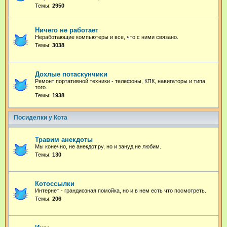
Темы:
2950
Ничего не работает
Неработающие компьютеры и все, что с ними связано.
Темы:
3038
Дохлые потаскунчики
Ремонт портативной техники - телефоны, КПК, навигаторы и типа
того.
Темы:
1938
Посиделки у Кота
Травим анекдоты
Мы конечно, не анекдот.ру, но и зануд не любим.
Темы:
130
Котоссылки
Интернет - грандиозная помойка, но и в нем есть что посмотреть.
Темы:
206