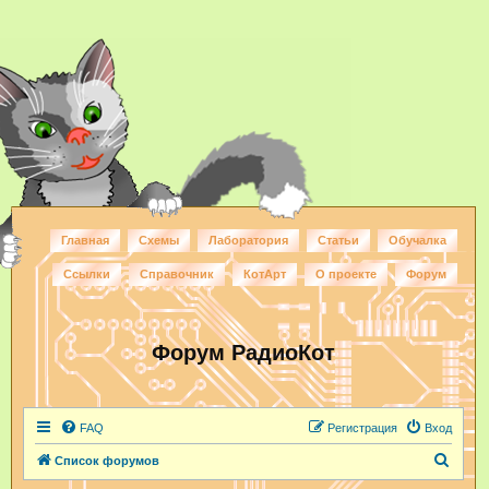
Главная
Схемы
Лаборатория
Статьи
Обучалка
Ссылки
Справочник
КотАрт
О проекте
Форум
Форум РадиоКот
FAQ
Регистрация
Вход
П
Список форумов
о