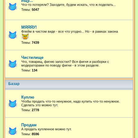
Ищу...
Что-то потеряли? Заходите, будем искать, что ж поделать...
Темы:
5047
МЯЯЯУ!
Флейм в чистом виде - все что угодно...
Но - в рамках закона
Темы:
7439
Чистилище
Что, товарищ, фигню запостил? Вся фигня и разборки с
модераторами по поводу фигни - в этом разделе.
Темы:
134
Базар
Куплю
Чтобы продать что-то ненужное, надо купить что-то ненужное.
Сделать это можно тут.
Темы:
2778
Продам
А продать купленное можно тут.
Темы:
8596