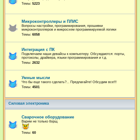
Темы:
5223
Микроконтроллеры и ПЛИС
Вопросы настройки, программирования, прошивки
микроконтроллеров и микросхем программируемой логики
Темы:
6058
Интеграция с ПК
Подключаем наши девайсы к компьютеру. Обсуждаются: порты,
протоколы, драйвера, языки программирования и т.д.
Темы:
2632
Умные мысли
Что бы еще такого сделать?... Предлагайте! Обсудим все!!!
Темы:
4501
Силовая электроника
Сварочное оборудование
Варим не только борщ
Темы:
60