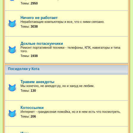
Темы:
2950
Ничего не работает
Неработающие компьютеры и все, что с ними связано.
Темы:
3038
Дохлые потаскунчики
Ремонт портативной техники - телефоны, КПК, навигаторы и типа
того.
Темы:
1938
Посиделки у Кота
Травим анекдоты
Мы конечно, не анекдот.ру, но и зануд не любим.
Темы:
130
Котоссылки
Интернет - грандиозная помойка, но и в нем есть что посмотреть.
Темы:
206