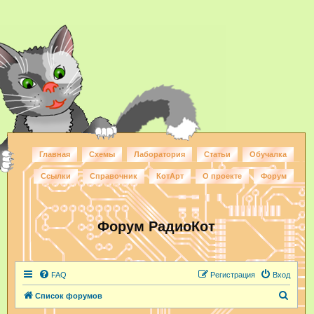
Главная
Схемы
Лаборатория
Статьи
Обучалка
Ссылки
Справочник
КотАрт
О проекте
Форум
Форум РадиоКот
FAQ
Регистрация
Вход
П
Список форумов
о