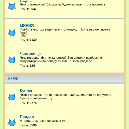
Ищу...
Что-то потеряли? Заходите, будем искать, что ж поделать...
Темы:
5047
МЯЯЯУ!
Флейм в чистом виде - все что угодно...
Но - в рамках закона
Темы:
7439
Чистилище
Что, товарищ, фигню запостил? Вся фигня и разборки с
модераторами по поводу фигни - в этом разделе.
Темы:
134
Базар
Куплю
Чтобы продать что-то ненужное, надо купить что-то ненужное.
Сделать это можно тут.
Темы:
2778
Продам
А продать купленное можно тут.
Темы:
8596