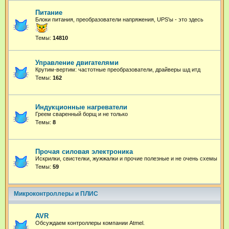
Питание
Блоки питания, преобразователи напряжения, UPS'ы - это здесь
Темы:
14810
Управление двигателями
Крутим-вертим: частотные преобразователи, драйверы шд итд
Темы:
162
Индукционные нагреватели
Греем сваренный борщ и не только
Темы:
8
Прочая силовая электроника
Искрилки, свистелки, жужжалки и прочие полезные и не очень схемы
Темы:
59
Микроконтроллеры и ПЛИС
AVR
Обсуждаем контроллеры компании Atmel.