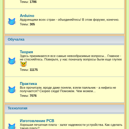
Темы:
1786
Arduino
Ардуинщики всех стран - объединяйтесь! В этом форуме, конечно.
Темы:
305
Обучалка
Теория
Здесь принимаются все самые невообразимые вопросы... Главное -
не стесняйтесь. Поверьте, у нас поначалу вопросы были еще глупее
Темы:
11175
Практика
Все прочитали, вроде даже поняли, взяли паяльник - а нифига не
получается? Скорее сюда! Поможем. Чем можем...
Темы:
7076
Технология
Изготовление PCB
Хорошая печатная плата - залог надежности устройства. Как сделать
такую плату?