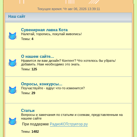
и
Текущее время: Чт авг 06, 2026 13:39:11
с
Наш сайт
к
Сувенирная лавка Кота
Налетай, торопись, покупай живопись!
Темы:
4
О нашем сайте...
Нравится ли вам дизайн? Контент? Что хотелось бы убрать/
добавить. Нам необходимо это знать.
Темы:
125
Опросы, конкурсы...
Поучаствуйте - вдруг что-то изменится?
Темы:
29
Статьи
Вопросы и замечания по статьям и схемам, представленным на
нашем сайте
При поддержке
РадиоКОТструктор.ру
Темы:
1482