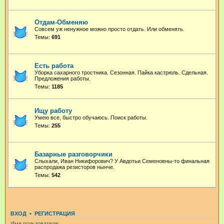
Отдам-Обменяю
Совсем уж ненужное можно просто отдать. Или обменять.
Темы:
691
Есть работа
Уборка сахарного тростника. Сезонная. Пайка кастрюль. Сдельная.
Предложения работы.
Темы:
1185
Ищу работу
Умею все, быстро обучаюсь. Поиск работы.
Темы:
255
Базарные разговорчики
Слыхали, Иван Никифорович? У Авдотьи Семеновны-то финальная
распродажа резисторов нынче.
Темы:
542
ВХОД
•
РЕГИСТРАЦИЯ
Имя пользователя: