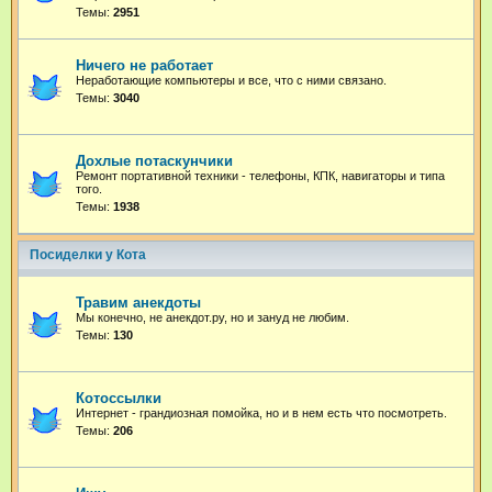
Темы:
2951
Ничего не работает
Неработающие компьютеры и все, что с ними связано.
Темы:
3040
Дохлые потаскунчики
Ремонт портативной техники - телефоны, КПК, навигаторы и типа
того.
Темы:
1938
Посиделки у Кота
Травим анекдоты
Мы конечно, не анекдот.ру, но и зануд не любим.
Темы:
130
Котоссылки
Интернет - грандиозная помойка, но и в нем есть что посмотреть.
Темы:
206