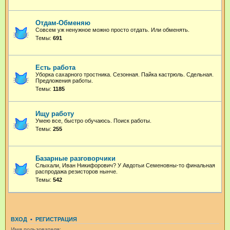
Отдам-Обменяю
Совсем уж ненужное можно просто отдать. Или обменять.
Темы:
691
Есть работа
Уборка сахарного тростника. Сезонная. Пайка кастрюль. Сдельная.
Предложения работы.
Темы:
1185
Ищу работу
Умею все, быстро обучаюсь. Поиск работы.
Темы:
255
Базарные разговорчики
Слыхали, Иван Никифорович? У Авдотьи Семеновны-то финальная
распродажа резисторов нынче.
Темы:
542
ВХОД
•
РЕГИСТРАЦИЯ
Имя пользователя: