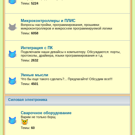
Темы:
5224
Микроконтроллеры и ПЛИС
Вопросы настройки, программирования, прошивки
микроконтроллеров и микросхем программируемой логики
Темы:
6058
Интеграция с ПК
Подключаем наши девайсы к компьютеру. Обсуждаются: порты,
протоколы, драйвера, языки программирования и т.д.
Темы:
2632
Умные мысли
Что бы еще такого сделать?... Предлагайте! Обсудим все!!!
Темы:
4501
Силовая электроника
Сварочное оборудование
Варим не только борщ
Темы:
60