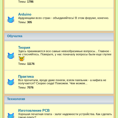
Темы:
1786
Arduino
Ардуинщики всех стран - объединяйтесь! В этом форуме, конечно.
Темы:
305
Обучалка
Теория
Здесь принимаются все самые невообразимые вопросы... Главное -
не стесняйтесь. Поверьте, у нас поначалу вопросы были еще глупее
Темы:
11176
Практика
Все прочитали, вроде даже поняли, взяли паяльник - а нифига не
получается? Скорее сюда! Поможем. Чем можем...
Темы:
7076
Технология
Изготовление PCB
Хорошая печатная плата - залог надежности устройства. Как сделать
такую плату?