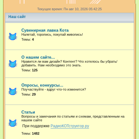
и
Текущее время: Пн авг 10, 2026 05:42:25
с
Наш сайт
к
Сувенирная лавка Кота
Налетай, торопись, покупай живопись!
Темы:
4
О нашем сайте...
Нравится ли вам дизайн? Контент? Что хотелось бы убрать/
добавить. Нам необходимо это знать.
Темы:
125
Опросы, конкурсы...
Поучаствуйте - вдруг что-то изменится?
Темы:
29
Статьи
Вопросы и замечания по статьям и схемам, представленным на
нашем сайте
При поддержке
РадиоКОТструктор.ру
Темы:
1482