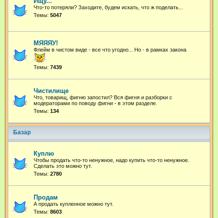
Ищу...
Что-то потеряли? Заходите, будем искать, что ж поделать...
Темы:
5047
МЯЯЯУ!
Флейм в чистом виде - все что угодно...
Но - в рамках закона
Темы:
7439
Чистилище
Что, товарищ, фигню запостил? Вся фигня и разборки с
модераторами по поводу фигни - в этом разделе.
Темы:
134
Базар
Куплю
Чтобы продать что-то ненужное, надо купить что-то ненужное.
Сделать это можно тут.
Темы:
2780
Продам
А продать купленное можно тут.
Темы:
8603