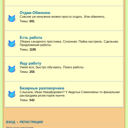
Отдам-Обменяю
Совсем уж ненужное можно просто отдать. Или обменять.
Темы:
691
Есть работа
Уборка сахарного тростника. Сезонная. Пайка кастрюль. Сдельная.
Предложения работы.
Темы:
1185
Ищу работу
Умею все, быстро обучаюсь. Поиск работы.
Темы:
255
Базарные разговорчики
Слыхали, Иван Никифорович? У Авдотьи Семеновны-то финальная
распродажа резисторов нынче.
Темы:
542
ВХОД
•
РЕГИСТРАЦИЯ
Имя пользователя: