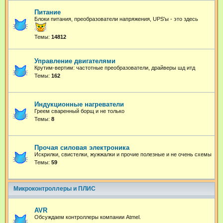
Питание
Блоки питания, преобразователи напряжения, UPS'ы - это здесь
Темы:
14812
Управление двигателями
Крутим-вертим: частотные преобразователи, драйверы шд итд
Темы:
162
Индукционные нагреватели
Греем сваренный борщ и не только
Темы:
8
Прочая силовая электроника
Искрилки, свистелки, жужжалки и прочие полезные и не очень схемы
Темы:
59
Микроконтроллеры и ПЛИС
AVR
Обсуждаем контроллеры компании Atmel.