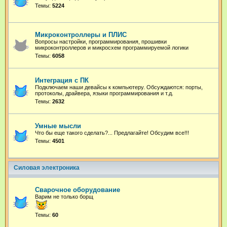
Темы:
5224
Микроконтроллеры и ПЛИС
Вопросы настройки, программирования, прошивки
микроконтроллеров и микросхем программируемой логики
Темы:
6058
Интеграция с ПК
Подключаем наши девайсы к компьютеру. Обсуждаются: порты,
протоколы, драйвера, языки программирования и т.д.
Темы:
2632
Умные мысли
Что бы еще такого сделать?... Предлагайте! Обсудим все!!!
Темы:
4501
Силовая электроника
Сварочное оборудование
Варим не только борщ
Темы:
60