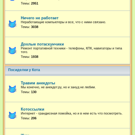
Темы:
2951
Ничего не работает
Неработающие компьютеры и все, что с ними связано.
Темы:
3038
Дохлые потаскунчики
Ремонт портативной техники - телефоны, КПК, навигаторы и типа
того.
Темы:
1938
Посиделки у Кота
Травим анекдоты
Мы конечно, не анекдот.ру, но и зануд не любим.
Темы:
130
Котоссылки
Интернет - грандиозная помойка, но и в нем есть что посмотреть.
Темы:
206