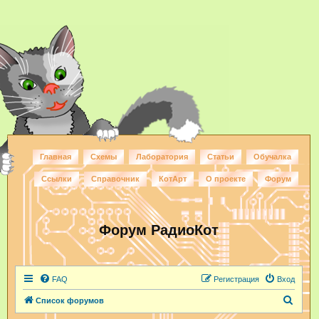
Главная
Схемы
Лаборатория
Статьи
Обучалка
Ссылки
Справочник
КотАрт
О проекте
Форум
Форум РадиоКот
FAQ
Регистрация
Вход
П
Список форумов
о