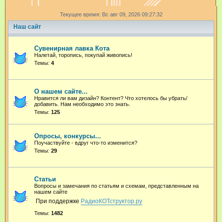
и
Текущее время: Вс авг 09, 2026 09:27:32
с
Наш сайт
к
Сувенирная лавка Кота
Налетай, торопись, покупай живопись!
Темы:
4
О нашем сайте...
Нравится ли вам дизайн? Контент? Что хотелось бы убрать/
добавить. Нам необходимо это знать.
Темы:
125
Опросы, конкурсы...
Поучаствуйте - вдруг что-то изменится?
Темы:
29
Статьи
Вопросы и замечания по статьям и схемам, представленным на
нашем сайте
При поддержке
РадиоКОТструктор.ру
Темы:
1482