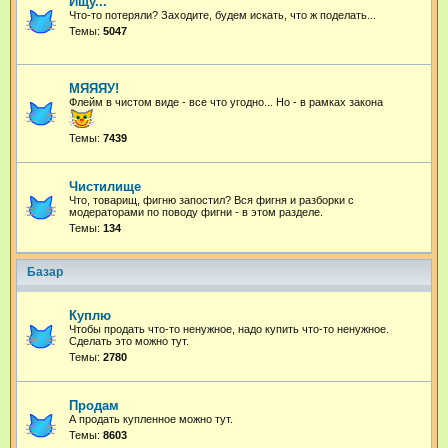
Ищу...
Что-то потеряли? Заходите, будем искать, что ж поделать...
Темы:
5047
МЯЯЯУ!
Флейм в чистом виде - все что угодно...
Но - в рамках закона
Темы:
7439
Чистилище
Что, товарищ, фигню запостил? Вся фигня и разборки с
модераторами по поводу фигни - в этом разделе.
Темы:
134
Базар
Куплю
Чтобы продать что-то ненужное, надо купить что-то ненужное.
Сделать это можно тут.
Темы:
2780
Продам
А продать купленное можно тут.
Темы:
8603