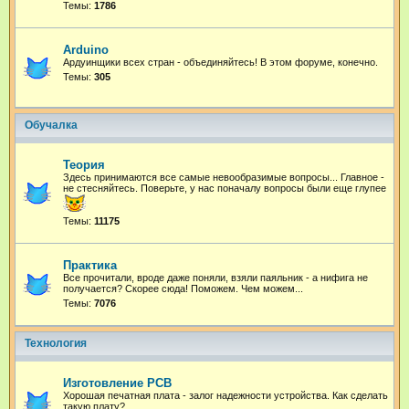
Темы:
1786
Arduino
Ардуинщики всех стран - объединяйтесь! В этом форуме, конечно.
Темы:
305
Обучалка
Теория
Здесь принимаются все самые невообразимые вопросы... Главное -
не стесняйтесь. Поверьте, у нас поначалу вопросы были еще глупее
Темы:
11175
Практика
Все прочитали, вроде даже поняли, взяли паяльник - а нифига не
получается? Скорее сюда! Поможем. Чем можем...
Темы:
7076
Технология
Изготовление PCB
Хорошая печатная плата - залог надежности устройства. Как сделать
такую плату?