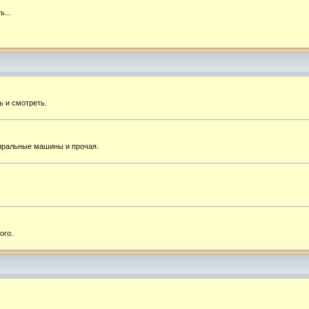
ь...
ь и смотреть.
тиральные машины и прочая.
ого.