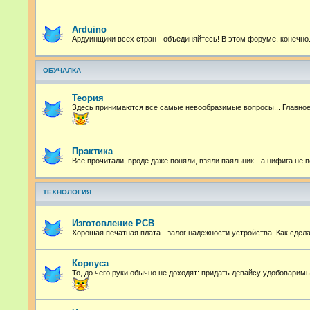
Arduino
Ардуинщики всех стран - объединяйтесь! В этом форуме, конечно
ОБУЧАЛКА
Теория
Здесь принимаются все самые невообразимые вопросы... Главное 
Практика
Все прочитали, вроде даже поняли, взяли паяльник - а нифига не
ТЕХНОЛОГИЯ
Изготовление PCB
Хорошая печатная плата - залог надежности устройства. Как сдел
Корпуса
То, до чего руки обычно не доходят: придать девайсу удобоварим