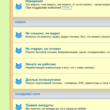
Измерения
Что мерить, чем мерить, как мерить. И, естественно - зачем мерит
При поддержке компании
ПРИСТ
РЕМОНТ
Не слышно, не видно
Вопросы по ремонту аудио, видео техники. Все, что можно слушат
Не стирает, не готовит
Ремонт бытовой техники. Микроволновки, грили, холодильники, с
Ничего не работает
Неработающие компьютеры и все, что с ними связано.
Дохлые потаскунчики
Ремонт портативной техники - телефоны, КПК, навигаторы и типа т
ПОСИДЕЛКИ У КОТА
Травим анекдоты
Мы конечно, не анекдот.ру, но и зануд не любим.