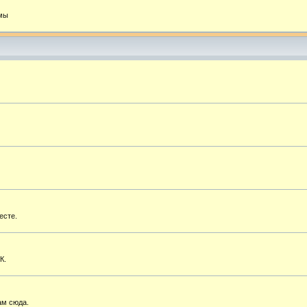
емы
есте.
К.
ам сюда.