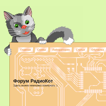
Главная
Схемы
Лаборатория
Статьи
Обучалка
Форум РадиоКот
Здесь можно немножко помяукать :)