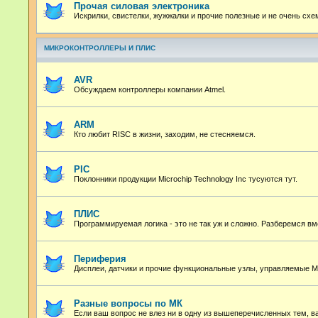
Прочая силовая электроника
Искрилки, свистелки, жужжалки и прочие полезные и не очень сх
МИКРОКОНТРОЛЛЕРЫ И ПЛИС
AVR
Обсуждаем контроллеры компании Atmel.
ARM
Кто любит RISC в жизни, заходим, не стесняемся.
PIC
Поклонники продукции Microchip Technology Inc тусуются тут.
ПЛИС
Программируемая логика - это не так уж и сложно. Разберемся вм
Периферия
Дисплеи, датчики и прочие функциональные узлы, управляемые М
Разные вопросы по МК
Если ваш вопрос не влез ни в одну из вышеперечисленных тем, в