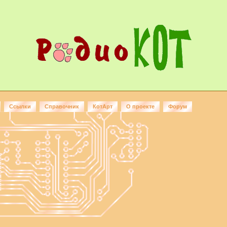
Ссылки
Справочник
КотАрт
О проекте
Форум