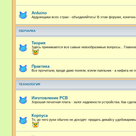
Arduino
Ардуинщики всех стран - объединяйтесь! В этом форуме, конечно
ОБУЧАЛКА
Теория
Здесь принимаются все самые невообразимые вопросы... Главное 
Практика
Все прочитали, вроде даже поняли, взяли паяльник - а нифига не
ТЕХНОЛОГИЯ
Изготовление PCB
Хорошая печатная плата - залог надежности устройства. Как сдел
Корпуса
То, до чего руки обычно не доходят: придать девайсу удобоварим