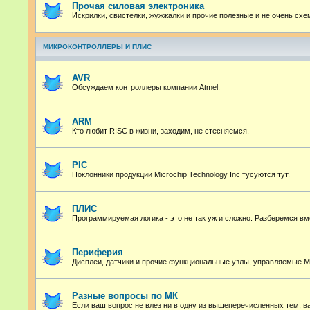
Прочая силовая электроника
Искрилки, свистелки, жужжалки и прочие полезные и не очень сх
МИКРОКОНТРОЛЛЕРЫ И ПЛИС
AVR
Обсуждаем контроллеры компании Atmel.
ARM
Кто любит RISC в жизни, заходим, не стесняемся.
PIC
Поклонники продукции Microchip Technology Inc тусуются тут.
ПЛИС
Программируемая логика - это не так уж и сложно. Разберемся вм
Периферия
Дисплеи, датчики и прочие функциональные узлы, управляемые М
Разные вопросы по МК
Если ваш вопрос не влез ни в одну из вышеперечисленных тем, в