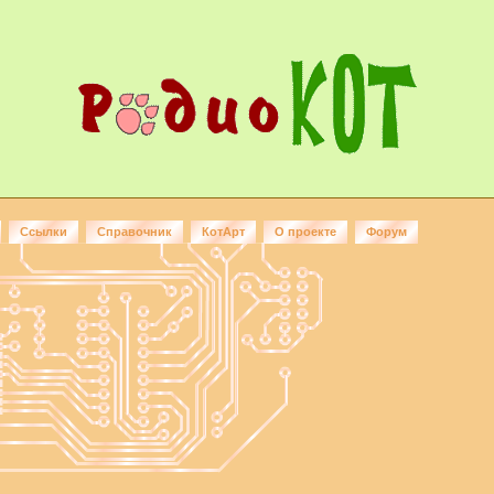
Ссылки
Справочник
КотАрт
О проекте
Форум