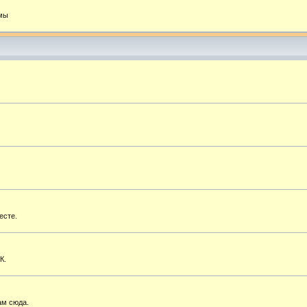
емы
есте.
К.
ам сюда.