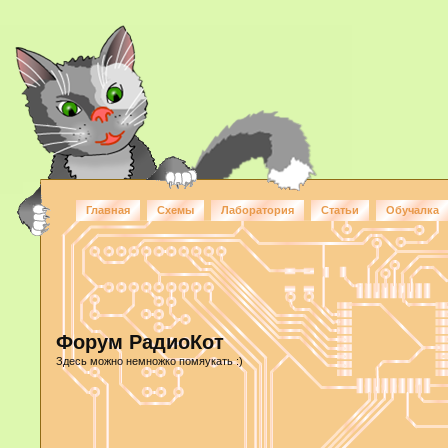
Главная
Схемы
Лаборатория
Статьи
Обучалка
Форум РадиоКот
Здесь можно немножко помяукать :)