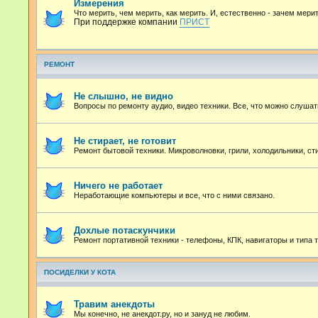
Измерения
Что мерить, чем мерить, как мерить. И, естественно - зачем мерит
При поддержке компании
ПРИСТ
РЕМОНТ
Не слышно, не видно
Вопросы по ремонту аудио, видео техники. Все, что можно слушат
Не стирает, не готовит
Ремонт бытовой техники. Микроволновки, грили, холодильники, с
Ничего не работает
Неработающие компьютеры и все, что с ними связано.
Дохлые потаскунчики
Ремонт портативной техники - телефоны, КПК, навигаторы и типа т
ПОСИДЕЛКИ У КОТА
Травим анекдоты
Мы конечно, не анекдот.ру, но и зануд не любим.