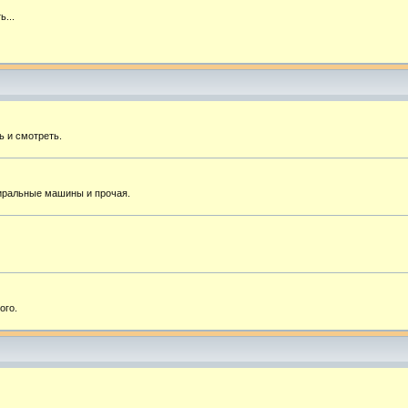
ь...
ь и смотреть.
тиральные машины и прочая.
ого.