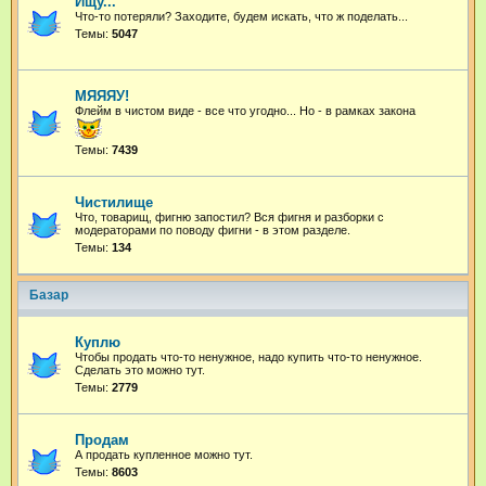
Ищу...
Что-то потеряли? Заходите, будем искать, что ж поделать...
Темы:
5047
МЯЯЯУ!
Флейм в чистом виде - все что угодно...
Но - в рамках закона
Темы:
7439
Чистилище
Что, товарищ, фигню запостил? Вся фигня и разборки с
модераторами по поводу фигни - в этом разделе.
Темы:
134
Базар
Куплю
Чтобы продать что-то ненужное, надо купить что-то ненужное.
Сделать это можно тут.
Темы:
2779
Продам
А продать купленное можно тут.
Темы:
8603