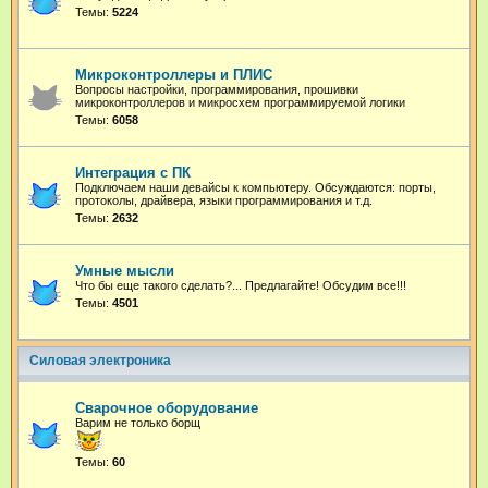
Темы:
5224
Микроконтроллеры и ПЛИС
Вопросы настройки, программирования, прошивки
микроконтроллеров и микросхем программируемой логики
Темы:
6058
Интеграция с ПК
Подключаем наши девайсы к компьютеру. Обсуждаются: порты,
протоколы, драйвера, языки программирования и т.д.
Темы:
2632
Умные мысли
Что бы еще такого сделать?... Предлагайте! Обсудим все!!!
Темы:
4501
Силовая электроника
Сварочное оборудование
Варим не только борщ
Темы:
60