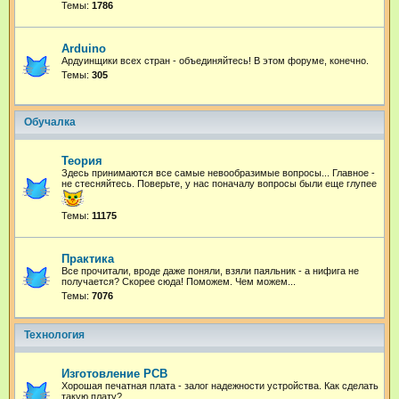
Темы:
1786
Arduino
Ардуинщики всех стран - объединяйтесь! В этом форуме, конечно.
Темы:
305
Обучалка
Теория
Здесь принимаются все самые невообразимые вопросы... Главное -
не стесняйтесь. Поверьте, у нас поначалу вопросы были еще глупее
Темы:
11175
Практика
Все прочитали, вроде даже поняли, взяли паяльник - а нифига не
получается? Скорее сюда! Поможем. Чем можем...
Темы:
7076
Технология
Изготовление PCB
Хорошая печатная плата - залог надежности устройства. Как сделать
такую плату?