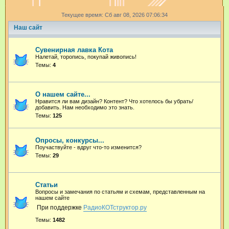
и
Текущее время: Сб авг 08, 2026 07:06:34
с
Наш сайт
к
Сувенирная лавка Кота
Налетай, торопись, покупай живопись!
Темы:
4
О нашем сайте...
Нравится ли вам дизайн? Контент? Что хотелось бы убрать/
добавить. Нам необходимо это знать.
Темы:
125
Опросы, конкурсы...
Поучаствуйте - вдруг что-то изменится?
Темы:
29
Статьи
Вопросы и замечания по статьям и схемам, представленным на
нашем сайте
При поддержке
РадиоКОТструктор.ру
Темы:
1482