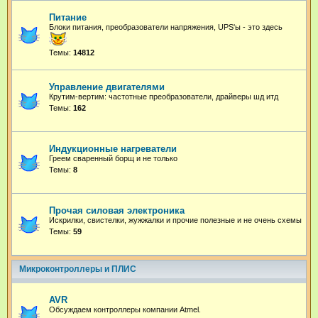
Питание
Блоки питания, преобразователи напряжения, UPS'ы - это здесь
Темы:
14812
Управление двигателями
Крутим-вертим: частотные преобразователи, драйверы шд итд
Темы:
162
Индукционные нагреватели
Греем сваренный борщ и не только
Темы:
8
Прочая силовая электроника
Искрилки, свистелки, жужжалки и прочие полезные и не очень схемы
Темы:
59
Микроконтроллеры и ПЛИС
AVR
Обсуждаем контроллеры компании Atmel.