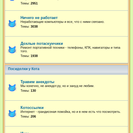
Темы:
2951
Ничего не работает
Неработающие компьютеры и все, что с ними связано.
Темы:
3038
Дохлые потаскунчики
Ремонт портативной техники - телефоны, КПК, навигаторы и типа
того.
Темы:
1938
Посиделки у Кота
Травим анекдоты
Мы конечно, не анекдот.ру, но и зануд не любим.
Темы:
130
Котоссылки
Интернет - грандиозная помойка, но и в нем есть что посмотреть.
Темы:
206