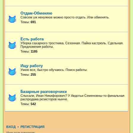
Отдам-Обменяю
Совсем уж ненужное можно просто отдать. Или обменять.
Темы:
691
Есть работа
Уборка сахарного тростника. Сезонная. Пайка кастрюль. Сдельная.
Предложения работы.
Темы:
1185
Ищу работу
Умею все, быстро обучаюсь. Поиск работы.
Темы:
255
Базарные разговорчики
Слыхали, Иван Никифорович? У Авдотьи Семеновны-то финальная
распродажа резисторов нынче.
Темы:
542
ВХОД
•
РЕГИСТРАЦИЯ
Имя пользователя: