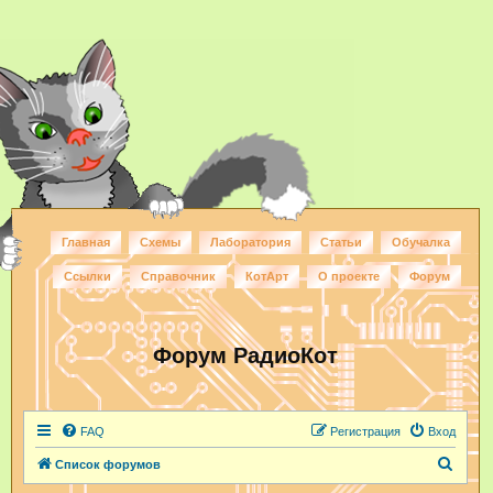
Главная
Схемы
Лаборатория
Статьи
Обучалка
Ссылки
Справочник
КотАрт
О проекте
Форум
Форум РадиоКот
FAQ
Регистрация
Вход
П
Список форумов
о