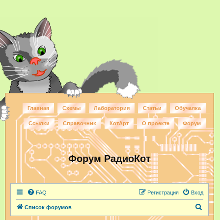
Главная
Схемы
Лаборатория
Статьи
Обучалка
Ссылки
Справочник
КотАрт
О проекте
Форум
Форум РадиоКот
FAQ
Регистрация
Вход
П
Список форумов
о