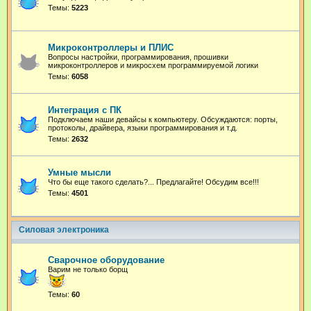
Темы:
5223
Микроконтроллеры и ПЛИС
Вопросы настройки, программирования, прошивки
микроконтроллеров и микросхем программируемой логики
Темы:
6058
Интеграция с ПК
Подключаем наши девайсы к компьютеру. Обсуждаются: порты,
протоколы, драйвера, языки программирования и т.д.
Темы:
2632
Умные мысли
Что бы еще такого сделать?... Предлагайте! Обсудим все!!!
Темы:
4501
Силовая электроника
Сварочное оборудование
Варим не только борщ
Темы:
60