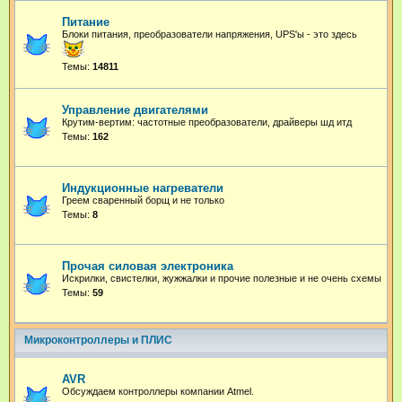
Питание
Блоки питания, преобразователи напряжения, UPS'ы - это здесь
Темы:
14811
Управление двигателями
Крутим-вертим: частотные преобразователи, драйверы шд итд
Темы:
162
Индукционные нагреватели
Греем сваренный борщ и не только
Темы:
8
Прочая силовая электроника
Искрилки, свистелки, жужжалки и прочие полезные и не очень схемы
Темы:
59
Микроконтроллеры и ПЛИС
AVR
Обсуждаем контроллеры компании Atmel.