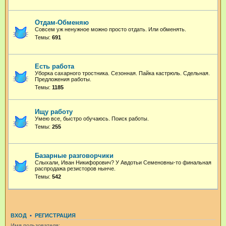
Отдам-Обменяю
Совсем уж ненужное можно просто отдать. Или обменять.
Темы:
691
Есть работа
Уборка сахарного тростника. Сезонная. Пайка кастрюль. Сдельная.
Предложения работы.
Темы:
1185
Ищу работу
Умею все, быстро обучаюсь. Поиск работы.
Темы:
255
Базарные разговорчики
Слыхали, Иван Никифорович? У Авдотьи Семеновны-то финальная
распродажа резисторов нынче.
Темы:
542
ВХОД
•
РЕГИСТРАЦИЯ
Имя пользователя: