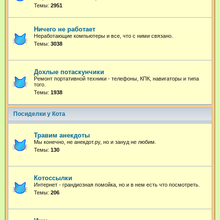
Темы:
2951
Ничего не работает
Неработающие компьютеры и все, что с ними связано.
Темы:
3038
Дохлые потаскунчики
Ремонт портативной техники - телефоны, КПК, навигаторы и типа
того.
Темы:
1938
Посиделки у Кота
Травим анекдоты
Мы конечно, не анекдот.ру, но и зануд не любим.
Темы:
130
Котоссылки
Интернет - грандиозная помойка, но и в нем есть что посмотреть.
Темы:
206