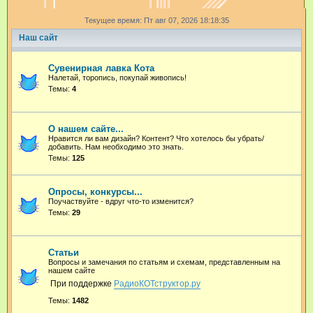
и
Текущее время: Пт авг 07, 2026 18:18:35
с
Наш сайт
к
Сувенирная лавка Кота
Налетай, торопись, покупай живопись!
Темы:
4
О нашем сайте...
Нравится ли вам дизайн? Контент? Что хотелось бы убрать/
добавить. Нам необходимо это знать.
Темы:
125
Опросы, конкурсы...
Поучаствуйте - вдруг что-то изменится?
Темы:
29
Статьи
Вопросы и замечания по статьям и схемам, представленным на
нашем сайте
При поддержке
РадиоКОТструктор.ру
Темы:
1482