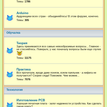
Темы:
1786
Arduino
Ардуинщики всех стран - объединяйтесь! В этом форуме, конечно.
Темы:
305
Обучалка
Теория
Здесь принимаются все самые невообразимые вопросы... Главное -
не стесняйтесь. Поверьте, у нас поначалу вопросы были еще глупее
Темы:
11175
Практика
Все прочитали, вроде даже поняли, взяли паяльник - а нифига не
получается? Скорее сюда! Поможем. Чем можем...
Темы:
7076
Технология
Изготовление PCB
Хорошая печатная плата - залог надежности устройства. Как сделать
такую плату?