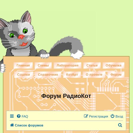
Главная
Схемы
Лаборатория
Статьи
Обучалка
Ссылки
Справочник
КотАрт
О проекте
Форум
Форум РадиоКот
FAQ
Регистрация
Вход
П
Список форумов
о