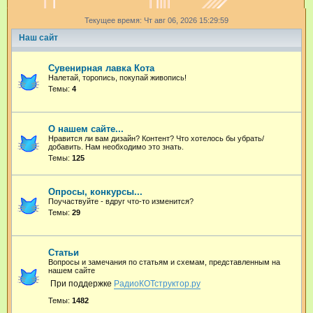
и
Текущее время: Чт авг 06, 2026 15:29:59
с
Наш сайт
к
Сувенирная лавка Кота
Налетай, торопись, покупай живопись!
Темы:
4
О нашем сайте...
Нравится ли вам дизайн? Контент? Что хотелось бы убрать/
добавить. Нам необходимо это знать.
Темы:
125
Опросы, конкурсы...
Поучаствуйте - вдруг что-то изменится?
Темы:
29
Статьи
Вопросы и замечания по статьям и схемам, представленным на
нашем сайте
При поддержке
РадиоКОТструктор.ру
Темы:
1482