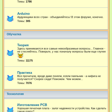
Темы:
1786
Arduino
Ардуинщики всех стран - объединяйтесь! В этом форуме, конечно.
Темы:
305
Обучалка
Теория
Здесь принимаются все самые невообразимые вопросы... Главное -
не стесняйтесь. Поверьте, у нас поначалу вопросы были еще глупее
Темы:
11175
Практика
Все прочитали, вроде даже поняли, взяли паяльник - а нифига не
получается? Скорее сюда! Поможем. Чем можем...
Темы:
7076
Технология
Изготовление PCB
Хорошая печатная плата - залог надежности устройства. Как сделать
такую плату?