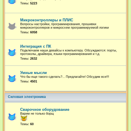
Темы:
5223
Микроконтроллеры и ПЛИС
Вопросы настройки, программирования, прошивки
микроконтроллеров и микросхем программируемой логики
Темы:
6058
Интеграция с ПК
Подключаем наши девайсы к компьютеру. Обсуждаются: порты,
протоколы, драйвера, языки программирования и т.д.
Темы:
2632
Умные мысли
Что бы еще такого сделать?... Предлагайте! Обсудим все!!!
Темы:
4501
Силовая электроника
Сварочное оборудование
Варим не только борщ
Темы:
60