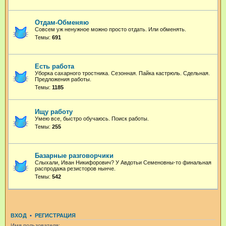
Отдам-Обменяю
Совсем уж ненужное можно просто отдать. Или обменять.
Темы:
691
Есть работа
Уборка сахарного тростника. Сезонная. Пайка кастрюль. Сдельная.
Предложения работы.
Темы:
1185
Ищу работу
Умею все, быстро обучаюсь. Поиск работы.
Темы:
255
Базарные разговорчики
Слыхали, Иван Никифорович? У Авдотьи Семеновны-то финальная
распродажа резисторов нынче.
Темы:
542
ВХОД
•
РЕГИСТРАЦИЯ
Имя пользователя: