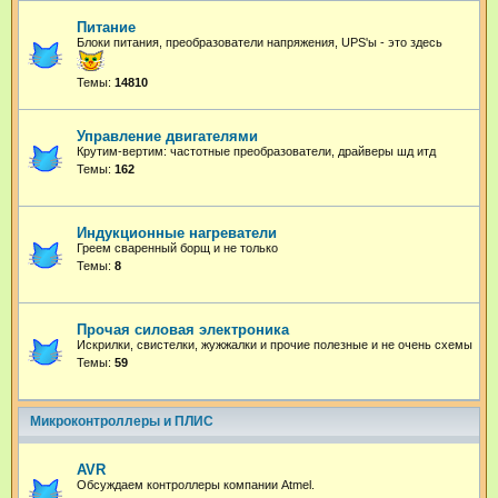
Питание
Блоки питания, преобразователи напряжения, UPS'ы - это здесь
Темы:
14810
Управление двигателями
Крутим-вертим: частотные преобразователи, драйверы шд итд
Темы:
162
Индукционные нагреватели
Греем сваренный борщ и не только
Темы:
8
Прочая силовая электроника
Искрилки, свистелки, жужжалки и прочие полезные и не очень схемы
Темы:
59
Микроконтроллеры и ПЛИС
AVR
Обсуждаем контроллеры компании Atmel.