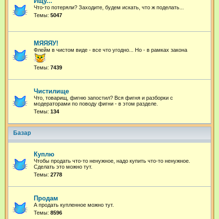
Ищу...
Что-то потеряли? Заходите, будем искать, что ж поделать...
Темы:
5047
МЯЯЯУ!
Флейм в чистом виде - все что угодно...
Но - в рамках закона
Темы:
7439
Чистилище
Что, товарищ, фигню запостил? Вся фигня и разборки с
модераторами по поводу фигни - в этом разделе.
Темы:
134
Базар
Куплю
Чтобы продать что-то ненужное, надо купить что-то ненужное.
Сделать это можно тут.
Темы:
2778
Продам
А продать купленное можно тут.
Темы:
8596