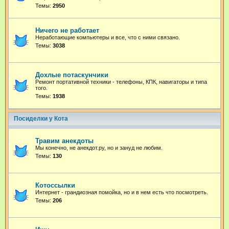
Темы:
2950
Ничего не работает
Неработающие компьютеры и все, что с ними связано.
Темы:
3038
Дохлые потаскунчики
Ремонт портативной техники - телефоны, КПК, навигаторы и типа
того.
Темы:
1938
Посиделки у Кота
Травим анекдоты
Мы конечно, не анекдот.ру, но и зануд не любим.
Темы:
130
Котоссылки
Интернет - грандиозная помойка, но и в нем есть что посмотреть.
Темы:
206