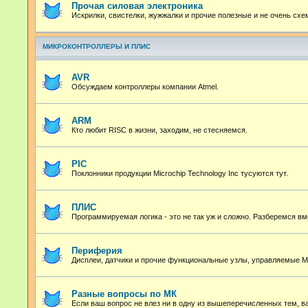
Прочая силовая электроника
Искрилки, свистелки, жужжалки и прочие полезные и не очень сх
МИКРОКОНТРОЛЛЕРЫ И ПЛИС
AVR
Обсуждаем контроллеры компании Atmel.
ARM
Кто любит RISC в жизни, заходим, не стесняемся.
PIC
Поклонники продукции Microchip Technology Inc тусуются тут.
ПЛИС
Программируемая логика - это не так уж и сложно. Разберемся вм
Периферия
Дисплеи, датчики и прочие функциональные узлы, управляемые М
Разные вопросы по МК
Если ваш вопрос не влез ни в одну из вышеперечисленных тем, в