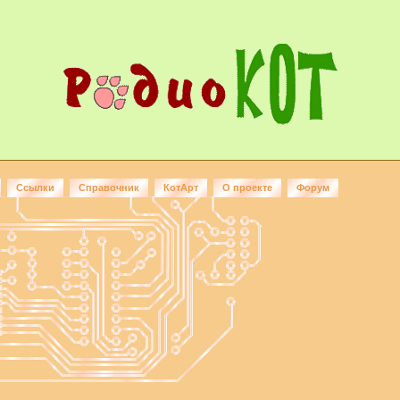
Ссылки
Справочник
КотАрт
О проекте
Форум