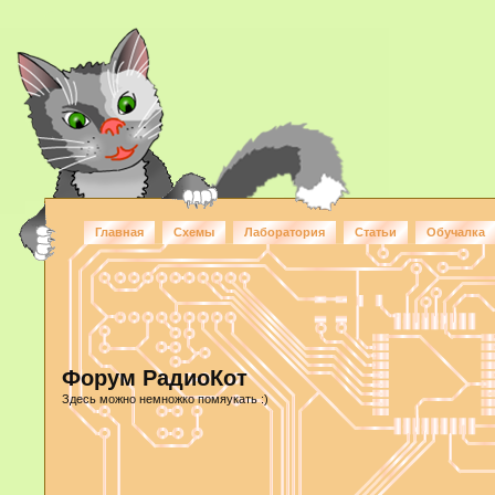
Главная
Схемы
Лаборатория
Статьи
Обучалка
Форум РадиоКот
Здесь можно немножко помяукать :)