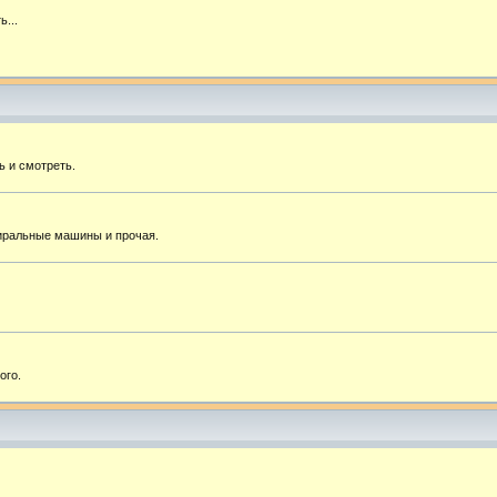
ь...
ь и смотреть.
тиральные машины и прочая.
ого.