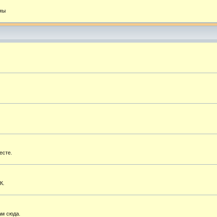
емы
есте.
К.
ам сюда.