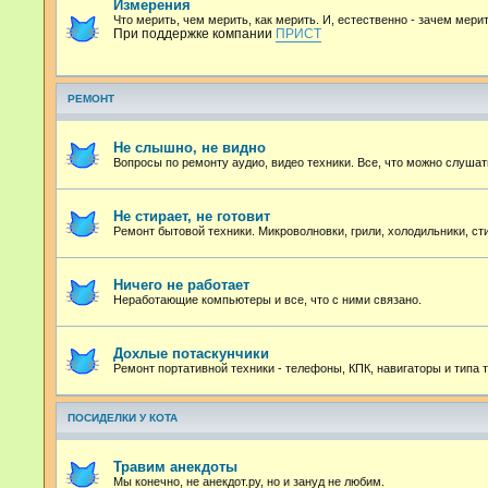
Измерения
Что мерить, чем мерить, как мерить. И, естественно - зачем мерит
При поддержке компании
ПРИСТ
РЕМОНТ
Не слышно, не видно
Вопросы по ремонту аудио, видео техники. Все, что можно слушат
Не стирает, не готовит
Ремонт бытовой техники. Микроволновки, грили, холодильники, с
Ничего не работает
Неработающие компьютеры и все, что с ними связано.
Дохлые потаскунчики
Ремонт портативной техники - телефоны, КПК, навигаторы и типа т
ПОСИДЕЛКИ У КОТА
Травим анекдоты
Мы конечно, не анекдот.ру, но и зануд не любим.