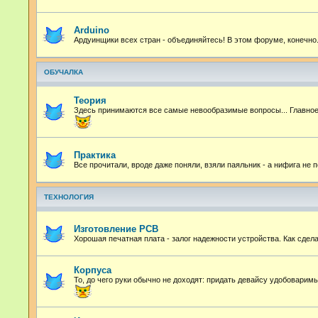
Arduino
Ардуинщики всех стран - объединяйтесь! В этом форуме, конечно
ОБУЧАЛКА
Теория
Здесь принимаются все самые невообразимые вопросы... Главное 
Практика
Все прочитали, вроде даже поняли, взяли паяльник - а нифига не
ТЕХНОЛОГИЯ
Изготовление PCB
Хорошая печатная плата - залог надежности устройства. Как сдел
Корпуса
То, до чего руки обычно не доходят: придать девайсу удобоварим