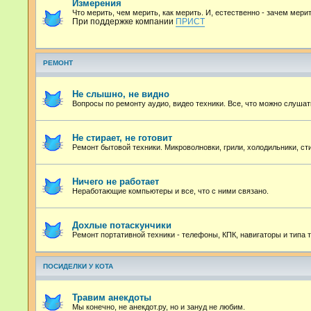
Измерения
Что мерить, чем мерить, как мерить. И, естественно - зачем мерит
При поддержке компании
ПРИСТ
РЕМОНТ
Не слышно, не видно
Вопросы по ремонту аудио, видео техники. Все, что можно слушат
Не стирает, не готовит
Ремонт бытовой техники. Микроволновки, грили, холодильники, с
Ничего не работает
Неработающие компьютеры и все, что с ними связано.
Дохлые потаскунчики
Ремонт портативной техники - телефоны, КПК, навигаторы и типа т
ПОСИДЕЛКИ У КОТА
Травим анекдоты
Мы конечно, не анекдот.ру, но и зануд не любим.