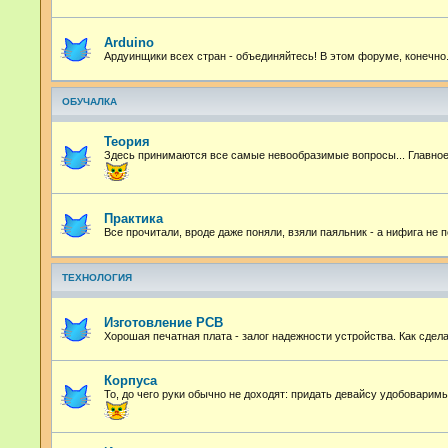
Arduino
Ардуинщики всех стран - объединяйтесь! В этом форуме, конечно
ОБУЧАЛКА
Теория
Здесь принимаются все самые невообразимые вопросы... Главное 
Практика
Все прочитали, вроде даже поняли, взяли паяльник - а нифига не
ТЕХНОЛОГИЯ
Изготовление PCB
Хорошая печатная плата - залог надежности устройства. Как сдел
Корпуса
То, до чего руки обычно не доходят: придать девайсу удобоварим