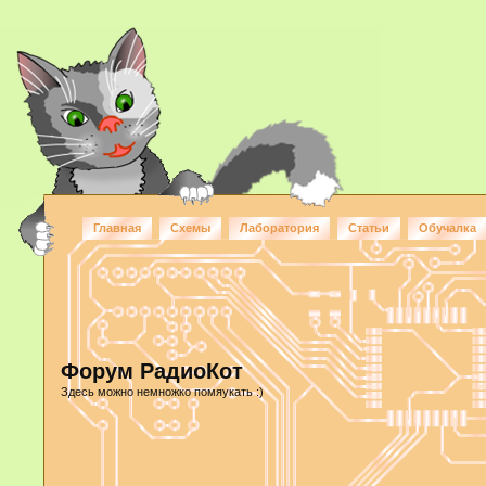
Главная
Схемы
Лаборатория
Статьи
Обучалка
Форум РадиоКот
Здесь можно немножко помяукать :)