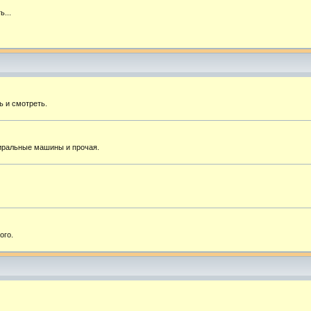
ь...
ь и смотреть.
тиральные машины и прочая.
ого.