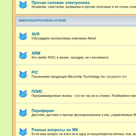
Прочая силовая электроника
Искрилки, свистелки, жужжалки и прочие полезные и не очень сх
МИКРОКОНТРОЛЛЕРЫ И ПЛИС
AVR
Обсуждаем контроллеры компании Atmel.
ARM
Кто любит RISC в жизни, заходим, не стесняемся.
PIC
Поклонники продукции Microchip Technology Inc тусуются тут.
ПЛИС
Программируемая логика - это не так уж и сложно. Разберемся вм
Периферия
Дисплеи, датчики и прочие функциональные узлы, управляемые М
Разные вопросы по МК
Если ваш вопрос не влез ни в одну из вышеперечисленных тем, в