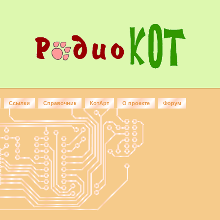
Ссылки
Справочник
КотАрт
О проекте
Форум