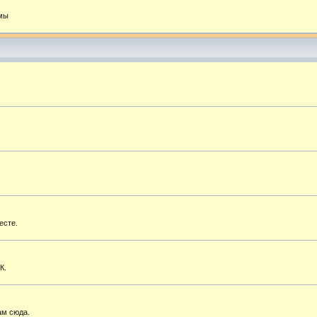
емы
есте.
К.
ам сюда.