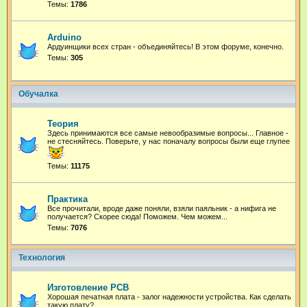
Темы:
1786
Arduino
Ардуинщики всех стран - объединяйтесь! В этом форуме, конечно.
Темы:
305
Обучалка
Теория
Здесь принимаются все самые невообразимые вопросы... Главное -
не стесняйтесь. Поверьте, у нас поначалу вопросы были еще глупее
Темы:
11175
Практика
Все прочитали, вроде даже поняли, взяли паяльник - а нифига не
получается? Скорее сюда! Поможем. Чем можем...
Темы:
7076
Технология
Изготовление PCB
Хорошая печатная плата - залог надежности устройства. Как сделать
такую плату?