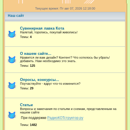
и
Текущее время: Пт авг 07, 2026 12:18:00
с
Наш сайт
к
Сувенирная лавка Кота
Налетай, торопись, покупай живопись!
Темы:
4
О нашем сайте...
Нравится ли вам дизайн? Контент? Что хотелось бы убрать/
добавить. Нам необходимо это знать.
Темы:
125
Опросы, конкурсы...
Поучаствуйте - вдруг что-то изменится?
Темы:
29
Статьи
Вопросы и замечания по статьям и схемам, представленным на
нашем сайте
При поддержке
РадиоКОТструктор.ру
Темы:
1482