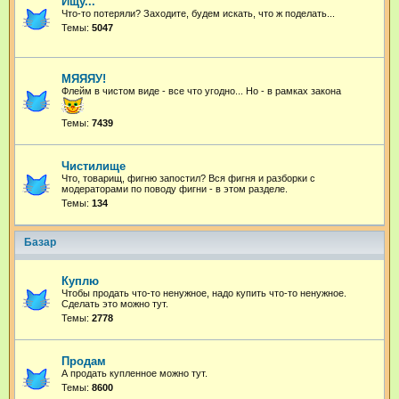
Ищу...
Что-то потеряли? Заходите, будем искать, что ж поделать...
Темы:
5047
МЯЯЯУ!
Флейм в чистом виде - все что угодно...
Но - в рамках закона
Темы:
7439
Чистилище
Что, товарищ, фигню запостил? Вся фигня и разборки с
модераторами по поводу фигни - в этом разделе.
Темы:
134
Базар
Куплю
Чтобы продать что-то ненужное, надо купить что-то ненужное.
Сделать это можно тут.
Темы:
2778
Продам
А продать купленное можно тут.
Темы:
8600