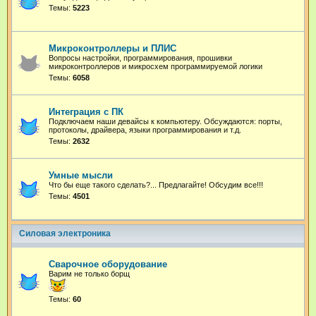
Темы:
5223
Микроконтроллеры и ПЛИС
Вопросы настройки, программирования, прошивки
микроконтроллеров и микросхем программируемой логики
Темы:
6058
Интеграция с ПК
Подключаем наши девайсы к компьютеру. Обсуждаются: порты,
протоколы, драйвера, языки программирования и т.д.
Темы:
2632
Умные мысли
Что бы еще такого сделать?... Предлагайте! Обсудим все!!!
Темы:
4501
Силовая электроника
Сварочное оборудование
Варим не только борщ
Темы:
60