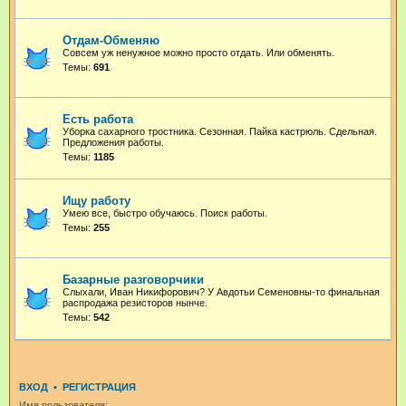
Отдам-Обменяю
Совсем уж ненужное можно просто отдать. Или обменять.
Темы:
691
Есть работа
Уборка сахарного тростника. Сезонная. Пайка кастрюль. Сдельная.
Предложения работы.
Темы:
1185
Ищу работу
Умею все, быстро обучаюсь. Поиск работы.
Темы:
255
Базарные разговорчики
Слыхали, Иван Никифорович? У Авдотьи Семеновны-то финальная
распродажа резисторов нынче.
Темы:
542
ВХОД
•
РЕГИСТРАЦИЯ
Имя пользователя: