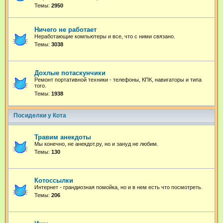
Темы:
2950
Ничего не работает
Неработающие компьютеры и все, что с ними связано.
Темы:
3038
Дохлые потаскунчики
Ремонт портативной техники - телефоны, КПК, навигаторы и типа
того.
Темы:
1938
Посиделки у Кота
Травим анекдоты
Мы конечно, не анекдот.ру, но и зануд не любим.
Темы:
130
Котоссылки
Интернет - грандиозная помойка, но и в нем есть что посмотреть.
Темы:
206