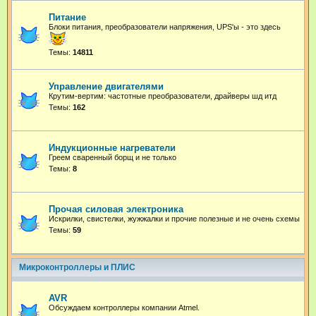
Питание
Блоки питания, преобразователи напряжения, UPS'ы - это здесь
Темы:
14811
Управление двигателями
Крутим-вертим: частотные преобразователи, драйверы шд итд
Темы:
162
Индукционные нагреватели
Греем сваренный борщ и не только
Темы:
8
Прочая силовая электроника
Искрилки, свистелки, жужжалки и прочие полезные и не очень схемы
Темы:
59
Микроконтроллеры и ПЛИС
AVR
Обсуждаем контроллеры компании Atmel.