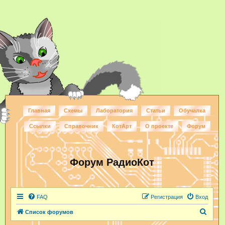
Главная
Схемы
Лаборатория
Статьи
Обучалка
Ссылки
Справочник
КотАрт
О проекте
Форум
Форум РадиоКот
FAQ
Регистрация
Вход
П
Список форумов
о