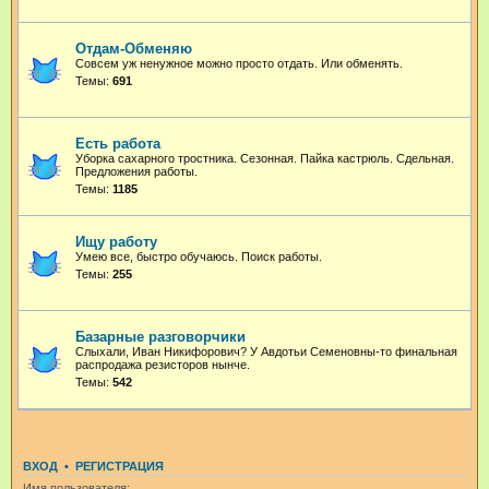
Отдам-Обменяю
Совсем уж ненужное можно просто отдать. Или обменять.
Темы:
691
Есть работа
Уборка сахарного тростника. Сезонная. Пайка кастрюль. Сдельная.
Предложения работы.
Темы:
1185
Ищу работу
Умею все, быстро обучаюсь. Поиск работы.
Темы:
255
Базарные разговорчики
Слыхали, Иван Никифорович? У Авдотьи Семеновны-то финальная
распродажа резисторов нынче.
Темы:
542
ВХОД
•
РЕГИСТРАЦИЯ
Имя пользователя: