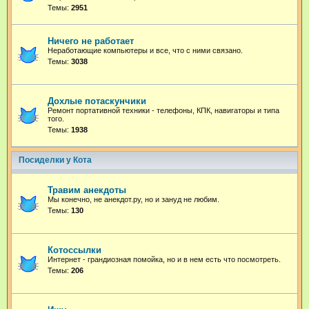
Темы:
2951
Ничего не работает
Неработающие компьютеры и все, что с ними связано.
Темы:
3038
Дохлые потаскунчики
Ремонт портативной техники - телефоны, КПК, навигаторы и типа
того.
Темы:
1938
Посиделки у Кота
Травим анекдоты
Мы конечно, не анекдот.ру, но и зануд не любим.
Темы:
130
Котоссылки
Интернет - грандиозная помойка, но и в нем есть что посмотреть.
Темы:
206