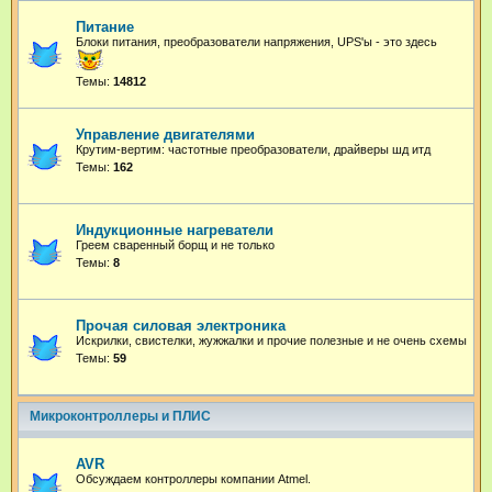
Питание
Блоки питания, преобразователи напряжения, UPS'ы - это здесь
Темы:
14812
Управление двигателями
Крутим-вертим: частотные преобразователи, драйверы шд итд
Темы:
162
Индукционные нагреватели
Греем сваренный борщ и не только
Темы:
8
Прочая силовая электроника
Искрилки, свистелки, жужжалки и прочие полезные и не очень схемы
Темы:
59
Микроконтроллеры и ПЛИС
AVR
Обсуждаем контроллеры компании Atmel.