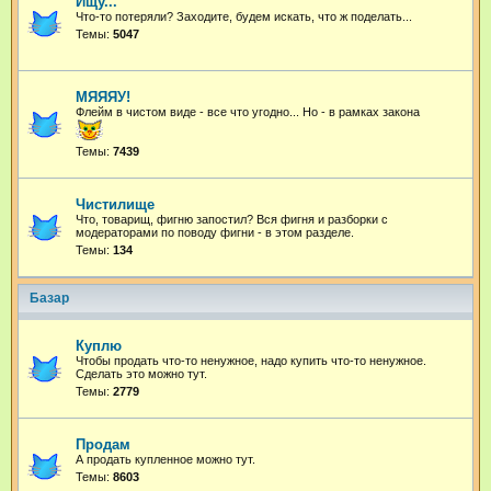
Ищу...
Что-то потеряли? Заходите, будем искать, что ж поделать...
Темы:
5047
МЯЯЯУ!
Флейм в чистом виде - все что угодно...
Но - в рамках закона
Темы:
7439
Чистилище
Что, товарищ, фигню запостил? Вся фигня и разборки с
модераторами по поводу фигни - в этом разделе.
Темы:
134
Базар
Куплю
Чтобы продать что-то ненужное, надо купить что-то ненужное.
Сделать это можно тут.
Темы:
2779
Продам
А продать купленное можно тут.
Темы:
8603