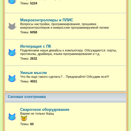
Темы:
5224
Микроконтроллеры и ПЛИС
Вопросы настройки, программирования, прошивки
микроконтроллеров и микросхем программируемой логики
Темы:
6058
Интеграция с ПК
Подключаем наши девайсы к компьютеру. Обсуждаются: порты,
протоколы, драйвера, языки программирования и т.д.
Темы:
2632
Умные мысли
Что бы еще такого сделать?... Предлагайте! Обсудим все!!!
Темы:
4501
Силовая электроника
Сварочное оборудование
Варим не только борщ
Темы:
60