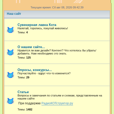
и
Текущее время: Сб авг 08, 2026 09:42:39
с
Наш сайт
к
Сувенирная лавка Кота
Налетай, торопись, покупай живопись!
Темы:
4
О нашем сайте...
Нравится ли вам дизайн? Контент? Что хотелось бы убрать/
добавить. Нам необходимо это знать.
Темы:
125
Опросы, конкурсы...
Поучаствуйте - вдруг что-то изменится?
Темы:
29
Статьи
Вопросы и замечания по статьям и схемам, представленным на
нашем сайте
При поддержке
РадиоКОТструктор.ру
Темы:
1482