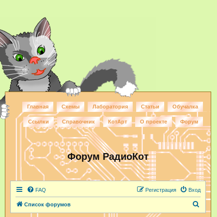
Главная
Схемы
Лаборатория
Статьи
Обучалка
Ссылки
Справочник
КотАрт
О проекте
Форум
Форум РадиоКот
FAQ
Регистрация
Вход
П
Список форумов
о