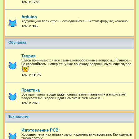
Темы:
1786
Arduino
Ардуинщики всех стран - объединяйтесь! В этом форуме, конечно.
Темы:
305
Обучалка
Теория
Здесь принимаются все самые невообразимые вопросы... Главное -
не стесняйтесь. Поверьте, у нас поначалу вопросы были еще глупее
Темы:
11175
Практика
Все прочитали, вроде даже поняли, взяли паяльник - а нифига не
получается? Скорее сюда! Поможем. Чем можем...
Темы:
7076
Технология
Изготовление PCB
Хорошая печатная плата - залог надежности устройства. Как сделать
такую плату?