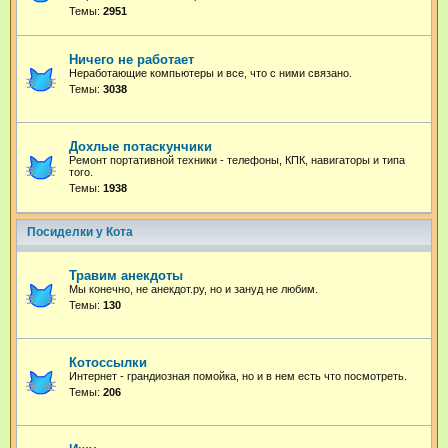
Темы:
2951
Ничего не работает
Неработающие компьютеры и все, что с ними связано.
Темы:
3038
Дохлые потаскунчики
Ремонт портативной техники - телефоны, КПК, навигаторы и типа
того.
Темы:
1938
Посиделки у Кота
Травим анекдоты
Мы конечно, не анекдот.ру, но и зануд не любим.
Темы:
130
Котоссылки
Интернет - грандиозная помойка, но и в нем есть что посмотреть.
Темы:
206