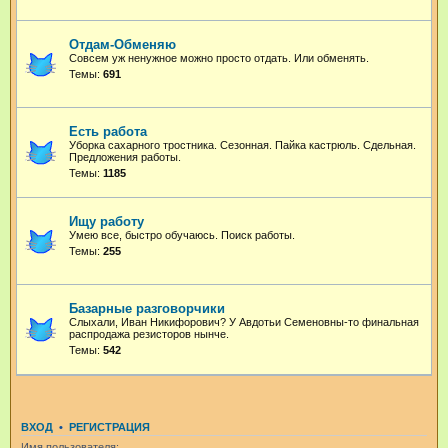
Отдам-Обменяю
Совсем уж ненужное можно просто отдать. Или обменять.
Темы:
691
Есть работа
Уборка сахарного тростника. Сезонная. Пайка кастрюль. Сдельная.
Предложения работы.
Темы:
1185
Ищу работу
Умею все, быстро обучаюсь. Поиск работы.
Темы:
255
Базарные разговорчики
Слыхали, Иван Никифорович? У Авдотьи Семеновны-то финальная
распродажа резисторов нынче.
Темы:
542
ВХОД
•
РЕГИСТРАЦИЯ
Имя пользователя: