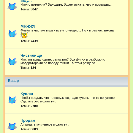
Ищу...
Что-то потеряли? Заходите, будем искать, что ж поделать...
Темы:
5047
МЯЯЯУ!
Флейм в чистом виде - все что угодно...
Но - в рамках закона
Темы:
7439
Чистилище
Что, товарищ, фигню запостил? Вся фигня и разборки с
модераторами по поводу фигни - в этом разделе.
Темы:
134
Базар
Куплю
Чтобы продать что-то ненужное, надо купить что-то ненужное.
Сделать это можно тут.
Темы:
2780
Продам
А продать купленное можно тут.
Темы:
8603