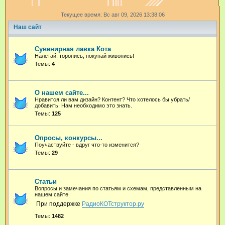
и
Текущее время: Вс авг 09, 2026 13:38:06
с
Наш сайт
к
Сувенирная лавка Кота
Налетай, торопись, покупай живопись!
Темы:
4
О нашем сайте...
Нравится ли вам дизайн? Контент? Что хотелось бы убрать/
добавить. Нам необходимо это знать.
Темы:
125
Опросы, конкурсы...
Поучаствуйте - вдруг что-то изменится?
Темы:
29
Статьи
Вопросы и замечания по статьям и схемам, представленным на
нашем сайте
При поддержке
РадиоКОТструктор.ру
Темы:
1482