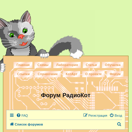
Главная
Схемы
Лаборатория
Статьи
Обучалка
Ссылки
Справочник
КотАрт
О проекте
Форум
Форум РадиоКот
FAQ
Регистрация
Вход
П
Список форумов
о