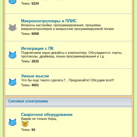
Темы:
5224
Микроконтроллеры и ПЛИС
Вопросы настройки, программирования, прошивки
микроконтроллеров и микросхем программируемой логики
Темы:
6058
Интеграция с ПК
Подключаем наши девайсы к компьютеру. Обсуждаются: порты,
протоколы, драйвера, языки программирования и т.д.
Темы:
2632
Умные мысли
Что бы еще такого сделать?... Предлагайте! Обсудим все!!!
Темы:
4501
Силовая электроника
Сварочное оборудование
Варим не только борщ
Темы:
60