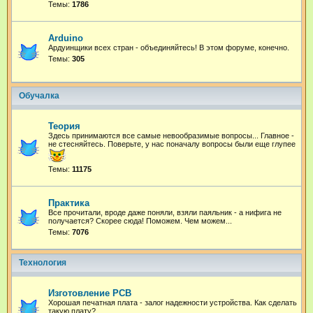
Темы:
1786
Arduino
Ардуинщики всех стран - объединяйтесь! В этом форуме, конечно.
Темы:
305
Обучалка
Теория
Здесь принимаются все самые невообразимые вопросы... Главное -
не стесняйтесь. Поверьте, у нас поначалу вопросы были еще глупее
Темы:
11175
Практика
Все прочитали, вроде даже поняли, взяли паяльник - а нифига не
получается? Скорее сюда! Поможем. Чем можем...
Темы:
7076
Технология
Изготовление PCB
Хорошая печатная плата - залог надежности устройства. Как сделать
такую плату?