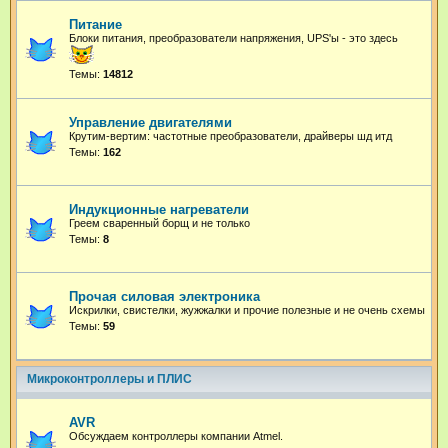
Питание
Блоки питания, преобразователи напряжения, UPS'ы - это здесь
Темы:
14812
Управление двигателями
Крутим-вертим: частотные преобразователи, драйверы шд итд
Темы:
162
Индукционные нагреватели
Греем сваренный борщ и не только
Темы:
8
Прочая силовая электроника
Искрилки, свистелки, жужжалки и прочие полезные и не очень схемы
Темы:
59
Микроконтроллеры и ПЛИС
AVR
Обсуждаем контроллеры компании Atmel.