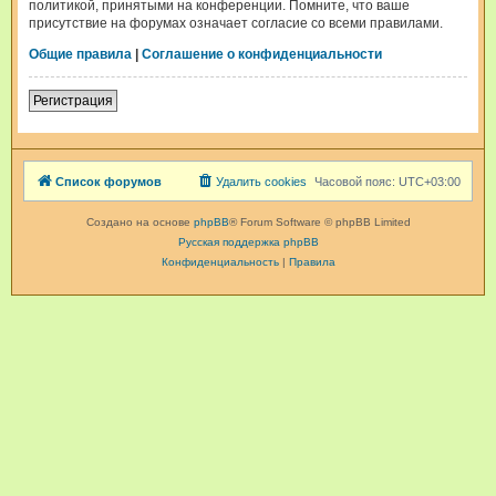
политикой, принятыми на конференции. Помните, что ваше
присутствие на форумах означает согласие со всеми правилами.
Общие правила
|
Соглашение о конфиденциальности
Регистрация
Список форумов
Удалить cookies
Часовой пояс:
UTC+03:00
Создано на основе
phpBB
® Forum Software © phpBB Limited
Русская поддержка phpBB
Конфиденциальность
|
Правила