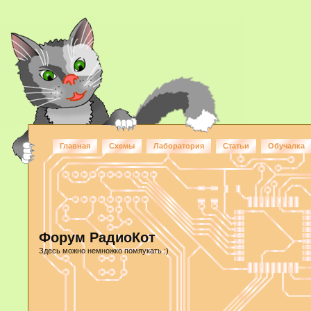
Главная
Схемы
Лаборатория
Статьи
Обучалка
Форум РадиоКот
Здесь можно немножко помяукать :)