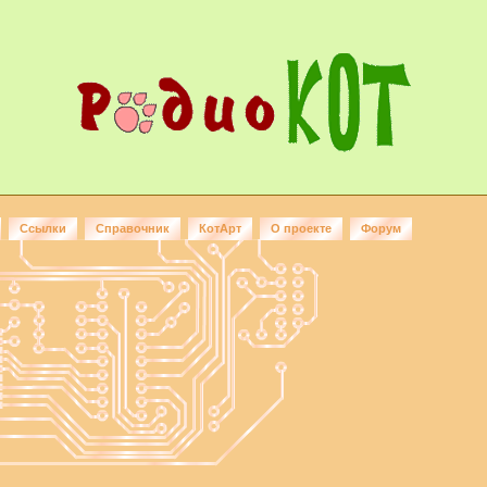
Ссылки
Справочник
КотАрт
О проекте
Форум