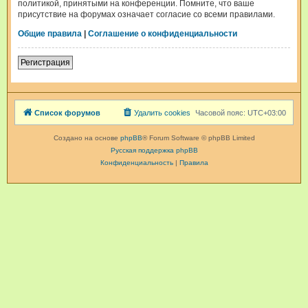
политикой, принятыми на конференции. Помните, что ваше
присутствие на форумах означает согласие со всеми правилами.
Общие правила
|
Соглашение о конфиденциальности
Регистрация
Список форумов
Удалить cookies
Часовой пояс:
UTC+03:00
Создано на основе
phpBB
® Forum Software © phpBB Limited
Русская поддержка phpBB
Конфиденциальность
|
Правила