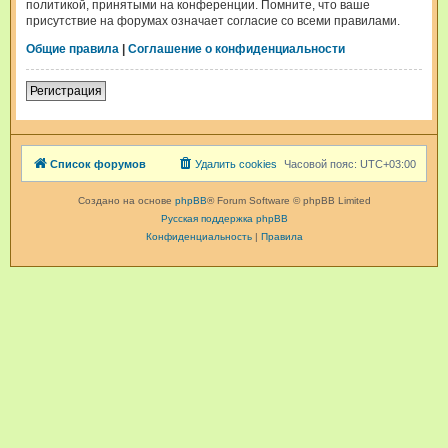
политикой, принятыми на конференции. Помните, что ваше
присутствие на форумах означает согласие со всеми правилами.
Общие правила
|
Соглашение о конфиденциальности
Регистрация
Список форумов
Удалить cookies
Часовой пояс:
UTC+03:00
Создано на основе
phpBB
® Forum Software © phpBB Limited
Русская поддержка phpBB
Конфиденциальность
|
Правила