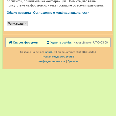
политикой, принятыми на конференции. Помните, что ваше
присутствие на форумах означает согласие со всеми правилами.
Общие правила
|
Соглашение о конфиденциальности
Регистрация
Список форумов
Удалить cookies
Часовой пояс:
UTC+03:00
Создано на основе
phpBB
® Forum Software © phpBB Limited
Русская поддержка phpBB
Конфиденциальность
|
Правила