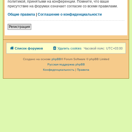
политикой, принятыми на конференции. Помните, что ваше
присутствие на форумах означает согласие со всеми правилами.
Общие правила
|
Соглашение о конфиденциальности
Регистрация
Список форумов
Удалить cookies
Часовой пояс:
UTC+03:00
Создано на основе
phpBB
® Forum Software © phpBB Limited
Русская поддержка phpBB
Конфиденциальность
|
Правила