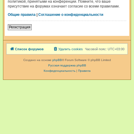
политикой, принятыми на конференции. Помните, что ваше
присутствие на форумах означает согласие со всеми правилами.
Общие правила
|
Соглашение о конфиденциальности
Регистрация
Список форумов
Удалить cookies
Часовой пояс:
UTC+03:00
Создано на основе
phpBB
® Forum Software © phpBB Limited
Русская поддержка phpBB
Конфиденциальность
|
Правила