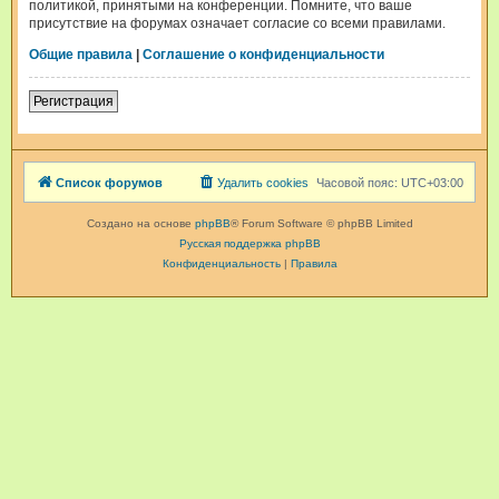
политикой, принятыми на конференции. Помните, что ваше
присутствие на форумах означает согласие со всеми правилами.
Общие правила
|
Соглашение о конфиденциальности
Регистрация
Список форумов
Удалить cookies
Часовой пояс:
UTC+03:00
Создано на основе
phpBB
® Forum Software © phpBB Limited
Русская поддержка phpBB
Конфиденциальность
|
Правила