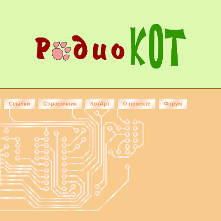
Ссылки
Справочник
КотАрт
О проекте
Форум