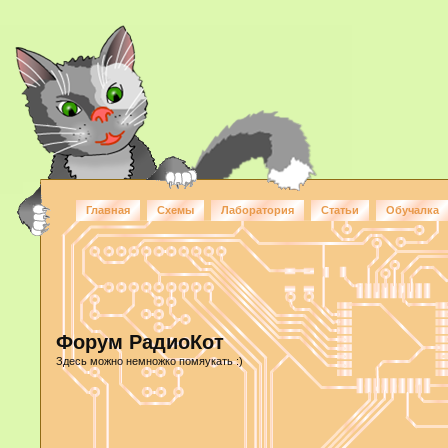
Главная
Схемы
Лаборатория
Статьи
Обучалка
Форум РадиоКот
Здесь можно немножко помяукать :)